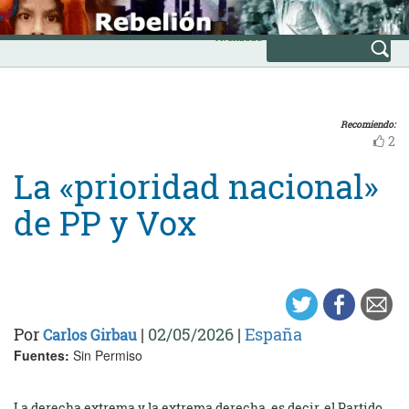
Skip
INICIO
to
Avanzada
content
Recomiendo:
2
La «prioridad nacional»
de PP y Vox
Por
|
02/05/2026
|
España
Carlos Girbau
Fuentes:
Sin Permiso
La derecha extrema y la extrema derecha, es decir, el Partido