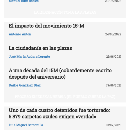
Manuel Ruiz Robles
20/02/2026
LA INDIGNACIÓN TOMA LAS PLAZAS
El impacto del movimiento 15-M
Antonio Antón
24/05/2022
La ciudadanía en las plazas
José María Agüera Lorente
21/06/2021
A una década del 15M (cobardemente escrito
después del aniversario)
Dailos González Díaz
19/06/2021
PROCESO EN EUSKAL HERRIA (EL PUEBLO QUIERE LA PAZ)
Uno de cada cuatro detenidos fue torturado:
5.379 carpetas azules exigen «verdad»
Luis Miguel Barcenilla
13/02/2023