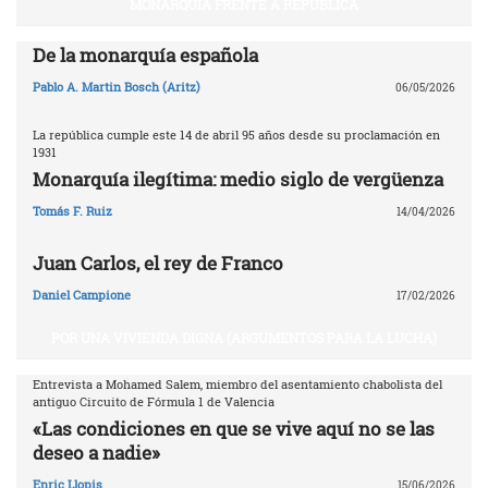
MONARQUÍA FRENTE A REPÚBLICA
De la monarquía española
Pablo A. Martin Bosch (Aritz)
06/05/2026
La república cumple este 14 de abril 95 años desde su proclamación en
1931
Monarquía ilegítima: medio siglo de vergüenza
Tomás F. Ruiz
14/04/2026
Juan Carlos, el rey de Franco
Daniel Campione
17/02/2026
POR UNA VIVIENDA DIGNA (ARGUMENTOS PARA LA LUCHA)
Entrevista a Mohamed Salem, miembro del asentamiento chabolista del
antiguo Circuito de Fórmula 1 de Valencia
«Las condiciones en que se vive aquí no se las
deseo a nadie»
Enric Llopis
15/06/2026