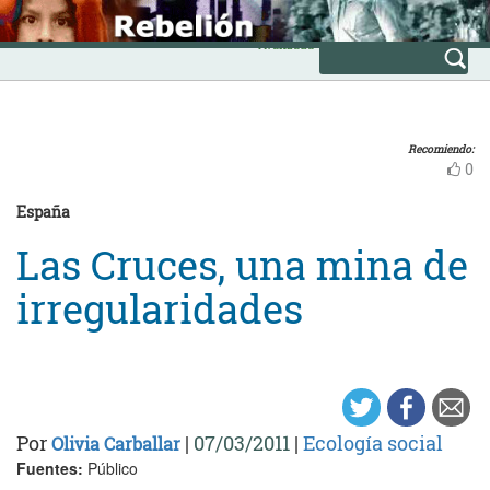
Skip
INICIO
to
Avanzada
content
Recomiendo:
0
España
Las Cruces, una mina de
irregularidades
Por
|
07/03/2011
|
Ecología social
Olivia Carballar
Fuentes:
Público