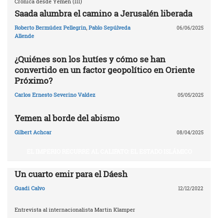
Crónica desde Yemen (III)
Saada alumbra el camino a Jerusalén liberada
Roberto Bermúdez Pellegrin
,
Pablo Sepúlveda
06/06/2025
Allende
¿Quiénes son los hutíes y cómo se han
convertido en un factor geopolítico en Oriente
Próximo?
Carlos Ernesto Severino Valdez
05/05/2025
Yemen al borde del abismo
Gilbert Achcar
08/04/2025
EL IMPERIO RECURRE AL CALIFATO: EL ESTADO ISLÁMICO
Un cuarto emir para el Dáesh
Guadi Calvo
12/12/2022
Entrevista al internacionalista Martin Klamper