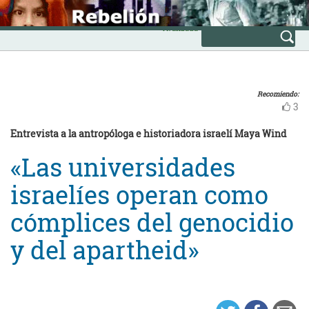
Skip
INICIO
to
Avanzada
content
Recomiendo:
3
Entrevista a la antropóloga e historiadora israelí Maya Wind
«Las universidades
israelíes operan como
cómplices del genocidio
y del apartheid»