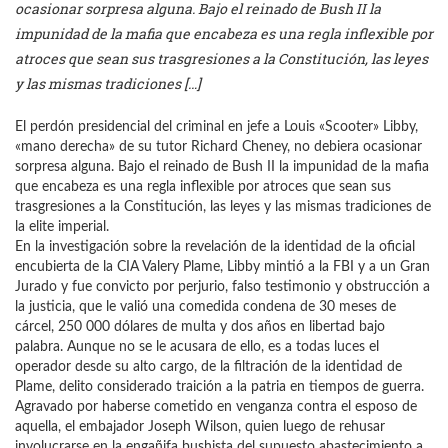
ocasionar sorpresa alguna. Bajo el reinado de Bush II la
impunidad de la mafia que encabeza es una regla inflexible por
atroces que sean sus trasgresiones a la Constitución, las leyes
y las mismas tradiciones […]
El perdón presidencial del criminal en jefe a Louis «Scooter» Libby,
«mano derecha» de su tutor Richard Cheney, no debiera ocasionar
sorpresa alguna. Bajo el reinado de Bush II la impunidad de la mafia
que encabeza es una regla inflexible por atroces que sean sus
trasgresiones a la Constitución, las leyes y las mismas tradiciones de
la elite imperial.
En la investigación sobre la revelación de la identidad de la oficial
encubierta de la CIA Valery Plame, Libby mintió a la FBI y a un Gran
Jurado y fue convicto por perjurio, falso testimonio y obstrucción a
la justicia, que le valió una comedida condena de 30 meses de
cárcel, 250 000 dólares de multa y dos años en libertad bajo
palabra. Aunque no se le acusara de ello, es a todas luces el
operador desde su alto cargo, de la filtración de la identidad de
Plame, delito considerado traición a la patria en tiempos de guerra.
Agravado por haberse cometido en venganza contra el esposo de
aquella, el embajador Joseph Wilson, quien luego de rehusar
involucrarse en la engañifa bushista del supuesto abastecimiento a