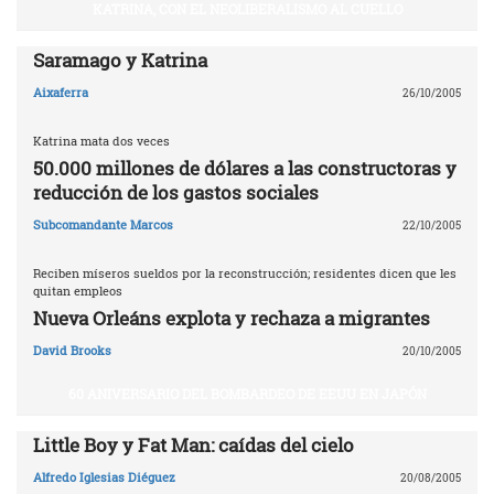
KATRINA, CON EL NEOLIBERALISMO AL CUELLO
Saramago y Katrina
Aixaferra
26/10/2005
Katrina mata dos veces
50.000 millones de dólares a las constructoras y
reducción de los gastos sociales
Subcomandante Marcos
22/10/2005
Reciben míseros sueldos por la reconstrucción; residentes dicen que les
quitan empleos
Nueva Orleáns explota y rechaza a migrantes
David Brooks
20/10/2005
60 ANIVERSARIO DEL BOMBARDEO DE EEUU EN JAPÓN
Little Boy y Fat Man: caídas del cielo
Alfredo Iglesias Diéguez
20/08/2005