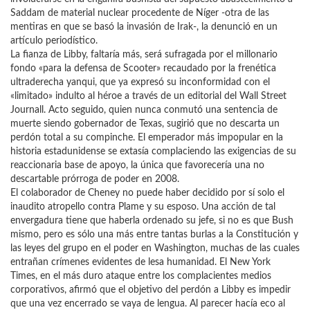
Saddam de material nuclear procedente de Níger -otra de las
mentiras en que se basó la invasión de Irak-, la denunció en un
artículo periodístico.
La fianza de Libby, faltaría más, será sufragada por el millonario
fondo «para la defensa de Scooter» recaudado por la frenética
ultraderecha yanqui, que ya expresó su inconformidad con el
«limitado» indulto al héroe a través de un editorial del Wall Street
Journall. Acto seguido, quien nunca conmutó una sentencia de
muerte siendo gobernador de Texas, sugirió que no descarta un
perdón total a su compinche. El emperador más impopular en la
historia estadunidense se extasía complaciendo las exigencias de su
reaccionaria base de apoyo, la única que favorecería una no
descartable prórroga de poder en 2008.
El colaborador de Cheney no puede haber decidido por sí solo el
inaudito atropello contra Plame y su esposo. Una acción de tal
envergadura tiene que haberla ordenado su jefe, si no es que Bush
mismo, pero es sólo una más entre tantas burlas a la Constitución y
las leyes del grupo en el poder en Washington, muchas de las cuales
entrañan crímenes evidentes de lesa humanidad. El New York
Times, en el más duro ataque entre los complacientes medios
corporativos, afirmó que el objetivo del perdón a Libby es impedir
que una vez encerrado se vaya de lengua. Al parecer hacía eco al