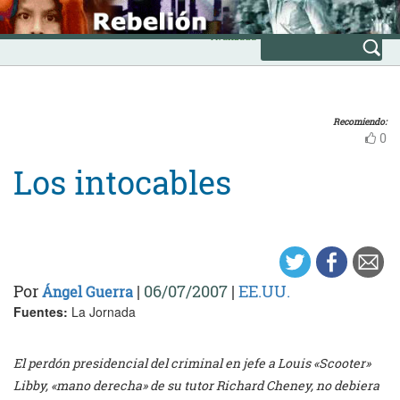
Skip
INICIO
to
Avanzada
content
Recomiendo:
0
Los intocables
Por
|
06/07/2007
|
EE.UU.
Ángel Guerra
Fuentes:
La Jornada
El perdón presidencial del criminal en jefe a Louis «Scooter»
Libby, «mano derecha» de su tutor Richard Cheney, no debiera