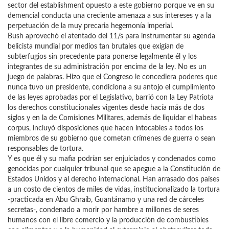
sector del establishment opuesto a este gobierno porque ve en su
demencial conducta una creciente amenaza a sus intereses y a la
perpetuación de la muy precaria hegemonía imperial.
Bush aprovechó el atentado del 11/s para instrumentar su agenda
belicista mundial por medios tan brutales que exigían de
subterfugios sin precedente para ponerse legalmente él y los
integrantes de su administración por encima de la ley. No es un
juego de palabras. Hizo que el Congreso le concediera poderes que
nunca tuvo un presidente, condiciona a su antojo el cumplimiento
de las leyes aprobadas por el Legislativo, barrió con la Ley Patriota
los derechos constitucionales vigentes desde hacía más de dos
siglos y en la de Comisiones Militares, además de liquidar el habeas
corpus, incluyó disposiciones que hacen intocables a todos los
miembros de su gobierno que cometan crímenes de guerra o sean
responsables de tortura.
Y es que él y su mafia podrían ser enjuiciados y condenados como
genocidas por cualquier tribunal que se apegue a la Constitución de
Estados Unidos y al derecho internacional. Han arrasado dos países
a un costo de cientos de miles de vidas, institucionalizado la tortura
-practicada en Abu Ghraib, Guantánamo y una red de cárceles
secretas-, condenado a morir por hambre a millones de seres
humanos con el libre comercio y la producción de combustibles