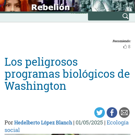
Skip
INICIO
to
Avanzada
content
Recomiendo:
8
Los peligrosos
programas biológicos de
Washington
Por
|
01/05/2025
|
Ecología
Hedelberto López Blanch
social