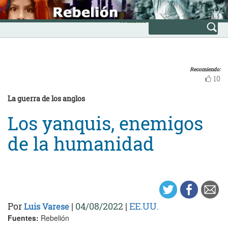
Skip
INICIO
to
Avanzada
content
Recomiendo:
10
La guerra de los anglos
Los yanquis, enemigos
de la humanidad
Por
|
04/08/2022
|
EE.UU.
Luis Varese
Fuentes:
Rebelión