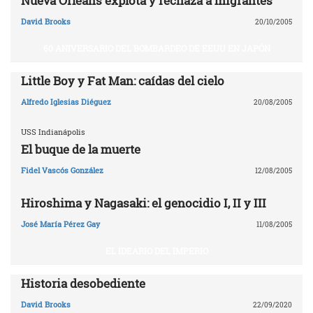
Nueva Orleáns explota y rechaza a migrantes
David Brooks
20/10/2005
60 ANIVERSARIO DEL BOMBARDEO DE EEUU EN JAPÓN
Little Boy y Fat Man: caídas del cielo
Alfredo Iglesias Diéguez
20/08/2005
USS Indianápolis
El buque de la muerte
Fidel Vascós González
12/08/2005
Hiroshima y Nagasaki: el genocidio I, II y III
José María Pérez Gay
11/08/2005
EL IDEARIO DEL IMPERIO
Historia desobediente
David Brooks
22/09/2020