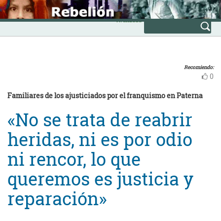
Skip
INICIO
to
Avanzada
content
Recomiendo:
0
Familiares de los ajusticiados por el franquismo en Paterna
«No se trata de reabrir
heridas, ni es por odio
ni rencor, lo que
queremos es justicia y
reparación»