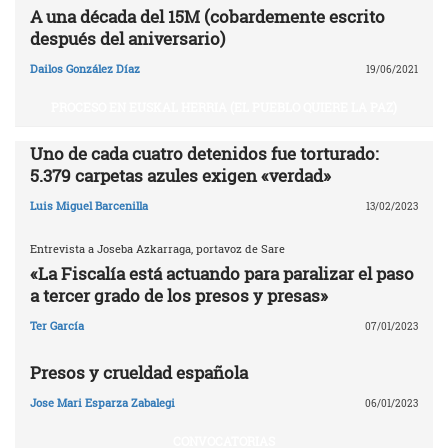
A una década del 15M (cobardemente escrito
después del aniversario)
Dailos González Díaz
19/06/2021
PROCESO EN EUSKAL HERRIA (EL PUEBLO QUIERE LA PAZ)
Uno de cada cuatro detenidos fue torturado:
5.379 carpetas azules exigen «verdad»
Luis Miguel Barcenilla
13/02/2023
Entrevista a Joseba Azkarraga, portavoz de Sare
«La Fiscalía está actuando para paralizar el paso
a tercer grado de los presos y presas»
Ter García
07/01/2023
Presos y crueldad española
Jose Mari Esparza Zabalegi
06/01/2023
CONVOCATORIAS