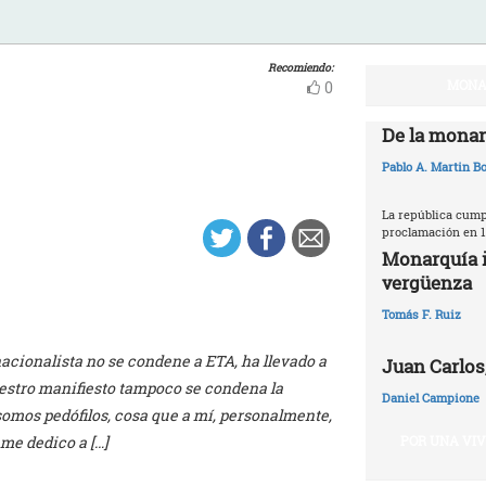
Recomiendo:
MONA
0
De la monar
Pablo A. Martin Bo
La república cumpl
proclamación en 1
Monarquía i
vergüenza
Tomás F. Ruiz
nacionalista no se condene a ETA, ha llevado a
Juan Carlos,
estro manifiesto tampoco se condena la
Daniel Campione
somos pedófilos, cosa que a mí, personalmente,
POR UNA VI
 me dedico a […]