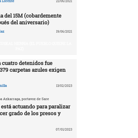
a Lorente
21/06/2021
a del 15M (cobardemente
ués del aniversario)
íaz
19/06/2021
USKAL HERRIA (EL PUEBLO QUIERE LA
PAZ)
 cuatro detenidos fue
.379 carpetas azules exigen
nilla
13/02/2023
ba Azkarraga, portavoz de Sare
 está actuando para paralizar
rcer grado de los presos y
07/01/2023