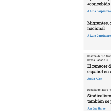
«concebido 
J. Luis Carpintero
Migrantes, 
nacional
J. Luis Carpintero
Reseña de "La tran
Reyes Casado Gil
El renacer 
español en e
Jesús Aller
Reseña del libro "
Sindicalism
también se 
Jon Las Heras