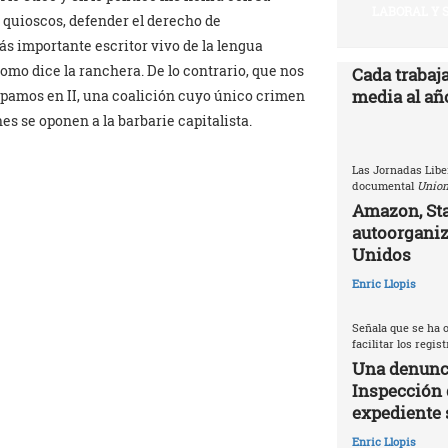
LABORAL Y 
s quioscos, defender el derecho de
s importante escritor vivo de la lengua
omo dice la ranchera. De lo contrario, que nos
Cada trabaj
media al año
ipamos en II, una coalición cuyo único crimen
s se oponen a la barbarie capitalista.
Las Jornadas Libe
documental
Union
Amazon, Sta
autoorganiz
Unidos
Enric Llopis
Señala que se ha o
facilitar los regis
Una denunci
Inspección 
expediente 
Enric Llopis