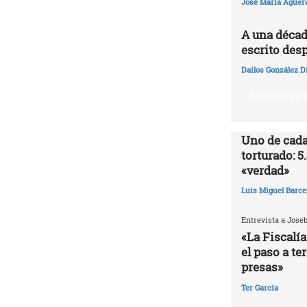
José María Agüer
A una décad
escrito desp
Dailos González D
PROCESO EN E
Uno de cada
torturado: 5
«verdad»
Luis Miguel Barce
Entrevista a Jose
«La Fiscalía
el paso a te
presas»
Ter García