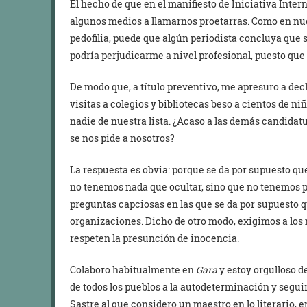
El hecho de que en el manifiesto de Iniciativa Inter
algunos medios a llamarnos proetarras. Como en nu
pedofilia, puede que algún periodista concluya que 
podría perjudicarme a nivel profesional, puesto que m
De modo que, a título preventivo, me apresuro a dec
visitas a colegios y bibliotecas beso a cientos de niñ
nadie de nuestra lista. ¿Acaso a las demás candidat
se nos pide a nosotros?
La respuesta es obvia: porque se da por supuesto qu
no tenemos nada que ocultar, sino que no tenemos p
preguntas capciosas en las que se da por supuesto 
organizaciones. Dicho de otro modo, exigimos a los 
respeten la presunción de inocencia.
Colaboro habitualmente en
Gara
y estoy orgulloso de
de todos los pueblos a la autodeterminación y segu
Sastre al que considero un maestro en lo literario, e