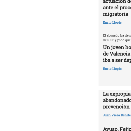
actuación d
ante el proc
migratoria
Enric Llopis
El abogado ha den
del CIE y pide que
Un joven ho
de Valencia
iba a ser de
Enric Llopis
La expropia
abandonado
prevención 
Juan Viera Beníte
Ayuso, Feijo