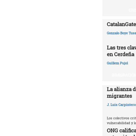
CRI
CatalanGate:
Gonzalo Boye Tuss
Las tres cl
en Cerdeña
Guillem Pujol
INMIGRACIÓN
La alianza d
migrantes
J. Luis Carpintero
Los colectivos crit
vulnerabilidad y 
ONG califica