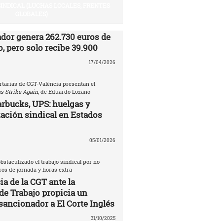
SINDICAL (LUCHAS LOCALES, FRENTES
GLOBALES)
ador genera 262.730 euros de
, pero solo recibe 39.900
17/04/2026
rtarias de CGT-València presentan el
s Strike Again
, de Eduardo Lozano
rbucks, UPS: huelgas y
ación sindical en Estados
05/01/2026
bstaculizado el trabajo sindical por no
tros de jornada y horas extra
a de la CGT ante la
de Trabajo propicia un
sancionador a El Corte Inglés
31/10/2025