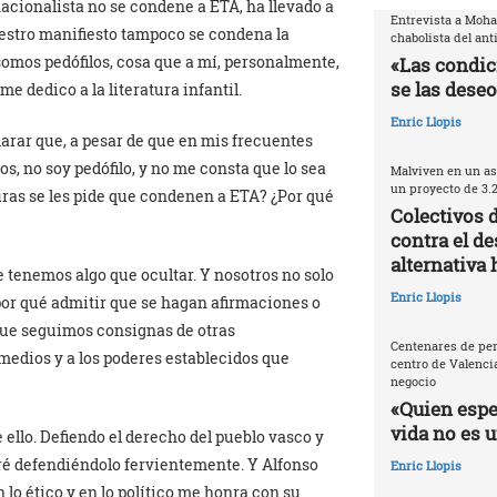
nacionalista no se condene a ETA, ha llevado a
Entrevista a Moh
estro manifiesto tampoco se condena la
chabolista del ant
somos pedófilos, cosa que a mí, personalmente,
«Las condic
se las deseo
e dedico a la literatura infantil.
Enric Llopis
larar que, a pesar de que en mis frecuentes
os, no soy pedófilo, y no me consta que lo sea
Malviven en un as
un proyecto de 3.
uras se les pide que condenen a ETA? ¿Por qué
Colectivos 
contra el de
alternativa 
e tenemos algo que ocultar. Y nosotros no solo
Enric Llopis
or qué admitir que se hagan afirmaciones o
que seguimos consignas de otras
Centenares de per
medios y a los poderes establecidos que
centro de Valencia
negocio
«Quien espec
vida no es 
 ello. Defiendo el derecho del pueblo vasco y
iré defendiéndolo fervientemente. Y Alfonso
Enric Llopis
n lo ético y en lo político me honra con su