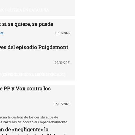
SIS POLÍTICA EN CATALUÑA
 si se quiere, se puede
et
11/05/2022
aves del episodio Puigdemont
02/10/2021
 (DEFENDIENDO EL LIBRE MERCADO)
e PP y Vox contra los
07/07/2026
ican la gestión de los certificados de
las barreras de acceso al empadronamiento
n de «negligente» la