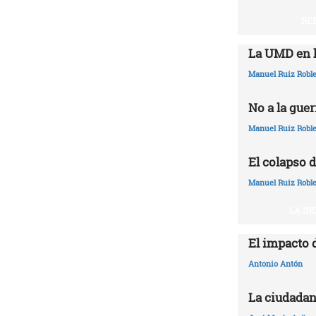
RE
La UMD en l
Manuel Ruiz Robl
No a la guer
Manuel Ruiz Robl
El colapso d
Manuel Ruiz Robl
LA IN
El impacto 
Antonio Antón
La ciudadan