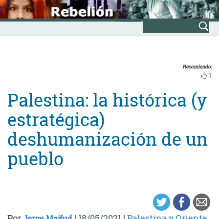
Skip
INICIO
to
Avanzada
content
Recomiendo:
1
Palestina: la histórica (y
estratégica)
deshumanización de un
pueblo
Por
|
18/05/2021
|
Palestina y Oriente
Jorge Majfud