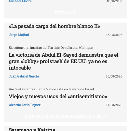
Michael Moore
06/11/2008
DESTACADO
«La pesada carga del hombre blanco II»
Jorge Majfud
08/08/2026
Elecciones primarias del Partido Demócrata, Michigan
La victoria de Abdul El-Sayed demuestra que el
gran «lobby» proisraelí de EE.UU. ya no es
intocable
Juan Gabriel García
08/08/2026
Hasta el vicepresidente Vance está en la mira de Israel
Viejos y nuevos usos del «antisemitismo»
Aleardo Laría Rajneri
07/08/2026
KATRINA, CON EL NEOLIBERALISMO AL CUELLO
Saramago y Katrina