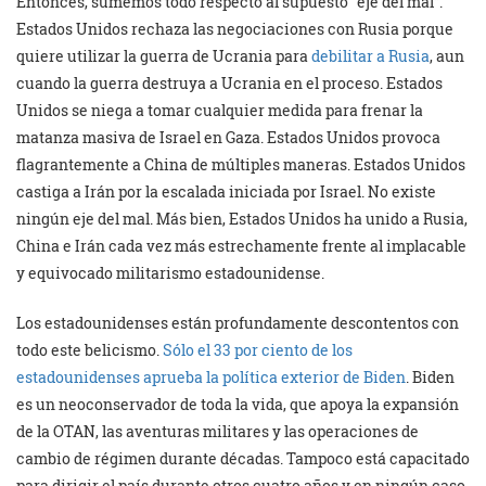
Entonces, sumemos todo respecto al supuesto “eje del mal”.
Estados Unidos rechaza las negociaciones con Rusia porque
quiere utilizar la guerra de Ucrania para
debilitar a Rusia
, aun
cuando la guerra destruya a Ucrania en el proceso. Estados
Unidos se niega a tomar cualquier medida para frenar la
matanza masiva de Israel en Gaza. Estados Unidos provoca
flagrantemente a China de múltiples maneras. Estados Unidos
castiga a Irán por la escalada iniciada por Israel. No existe
ningún eje del mal. Más bien, Estados Unidos ha unido a Rusia,
China e Irán cada vez más estrechamente frente al implacable
y equivocado militarismo estadounidense.
Los estadounidenses están profundamente descontentos con
todo este belicismo.
Sólo el 33 por ciento de los
estadounidenses aprueba la política exterior de Biden
. Biden
es un neoconservador de toda la vida, que apoya la expansión
de la OTAN, las aventuras militares y las operaciones de
cambio de régimen durante décadas. Tampoco está capacitado
para dirigir el país durante otros cuatro años y en ningún caso