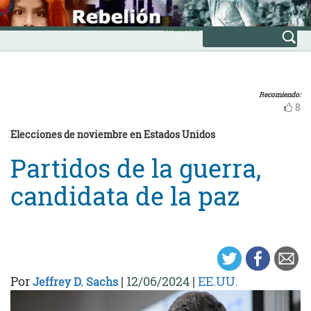
Skip
INICIO
to
Avanzada
content
Recomiendo:
8
Elecciones de noviembre en Estados Unidos
Partidos de la guerra,
candidata de la paz
Por
|
12/06/2024
|
EE.UU.
Jeffrey D. Sachs