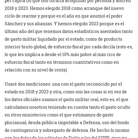
per cápita (lo que nos tocaría acoquinar por persona y año) en
2018 y 2023. Hemos elegido 2018 como arranque del nuevo
ciclo de rearme y porque es el año en que asumió el poder
Sánchez y sus alianzas. Y hemos elegido 2023 porque es el
último año del que tenemos datos estadísticos asentados tanto
de gasto militar liquidado por el estado, como de producto
interior bruto global, de esfuerzo fiscal por cada decila (esto es,
lo que les implica a desde el 10% más pobre al más rico de
esfuerzo fiscal tanto en términos cuantitativos como en
relación con su nivel de renta).
Usaré dos mediciones: una con el gasto reconocido por el
estado en 2018 y 2023 y otra, como son las cosas si en vez de
los datos oficiales usamos el gasto militar real, esto es, el que
calculamos nosotros teniendo en cuenta tanto el gasto oculto
en otros ministerios como el que estimamos de gasto
plurianual, deuda pública imputable a Defensa, uso del fondo
de contingencia y sobregasto de defensa. He hecho lo mismo
con los datos de los cálculos de Delás y los del SIPRI, pero no