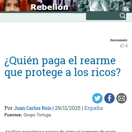
Skip
INICIO
to
Avanzada
content
Recomiendo:
4
¿Quién paga el rearme
que protege a los ricos?
Por
|
29/11/2025
|
España
Juan Carlos Rois
Fuentes:
Grupo Tortuga
Análisis económico acerca de cómo el aumento de gasto