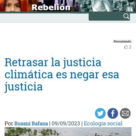
Skip
INICIO
to
Avanzada
content
Recomiendo:
2
Retrasar la justicia
climática es negar esa
justicia
Por
|
09/09/2023
|
Ecología social
Busani Bafana