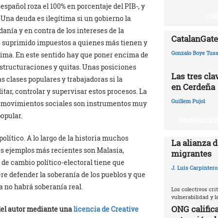
español roza el 100% en porcentaje del PIB-, y
CRI
 Una deuda es ilegítima si un gobierno la
anía y en contra de los intereses de la
CatalanGate:
o suprimido impuestos a quienes más tienen y
Gonzalo Boye Tuss
ítima. En este sentido hay que poner encima de
eestructuraciones y quitas. Unas posiciones
Las tres cl
s clases populares y trabajadoras si la
en Cerdeña
tar, controlar y supervisar estos procesos. La
Guillem Pujol
s movimientos sociales son instrumentos muy
opular.
INMIGRACIÓN
olítico. A lo largo de la historia muchos
La alianza d
los ejemplos más recientes son Malasia,
migrantes
 de cambio político-electoral tiene que
J. Luis Carpintero
re defender la soberanía de los pueblos y que
a no habrá soberanía real.
Los colectivos crit
vulnerabilidad y 
ONG califica
 del autor mediante una
licencia de Creative