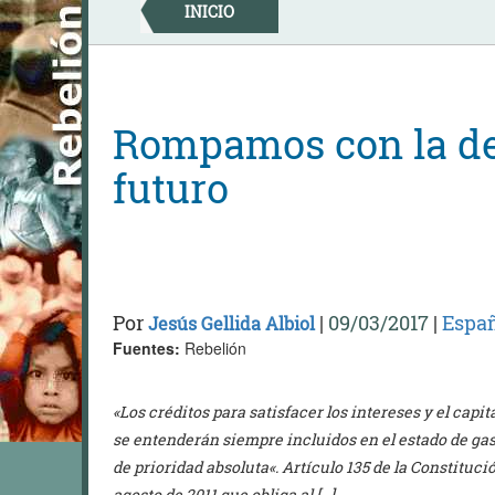
Skip
INICIO
to
content
Rompamos con la de
futuro
Por
|
09/03/2017
|
Espa
Jesús Gellida Albiol
Fuentes:
Rebelión
«Los créditos para satisfacer los intereses y el capi
se entenderán siempre incluidos en el estado de gas
de prioridad absoluta«. Artículo 135 de la Constituc
agosto de 2011 que obliga al […]