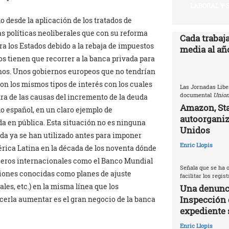
LABORAL Y 
 desde la aplicación de los tratados de
as políticas neoliberales que con su reforma
Cada trabaj
ra los Estados debido a la rebaja de impuestos
media al año
s tienen que recorrer a la banca privada para
rnos. Unos gobiernos europeos que no tendrían
con los mismos tipos de interés con los cuales
Las Jornadas Libe
documental
Union
ra de las causas del incremento de la deuda
Amazon, Sta
do español, en un claro ejemplo de
autoorganiz
da en pública. Esta situación no es ninguna
Unidos
da ya se han utilizado antes para imponer
Enric Llopis
érica Latina en la década de los noventa dónde
ieros internacionales como el Banco Mundial
Señala que se ha o
ciones conocidas como planes de ajuste
facilitar los regis
ales, etc.) en la misma línea que los
Una denunci
Inspección 
erla aumentar es el gran negocio de la banca
expediente 
Enric Llopis