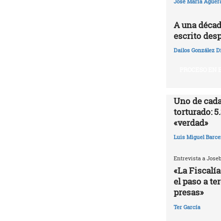
José María Agüer
A una décad
escrito desp
Dailos González D
PROCESO EN E
Uno de cada
torturado: 5
«verdad»
Luis Miguel Barce
Entrevista a Jose
«La Fiscalía
el paso a te
presas»
Ter García