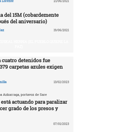
a Lorente
21/06/2021
a del 15M (cobardemente
ués del aniversario)
íaz
19/06/2021
USKAL HERRIA (EL PUEBLO QUIERE LA
PAZ)
 cuatro detenidos fue
.379 carpetas azules exigen
nilla
13/02/2023
ba Azkarraga, portavoz de Sare
 está actuando para paralizar
rcer grado de los presos y
07/01/2023