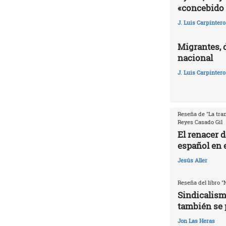
«concebido 
J. Luis Carpintero
Migrantes, 
nacional
J. Luis Carpintero
Reseña de "La tran
Reyes Casado Gil
El renacer 
español en e
Jesús Aller
Reseña del libro "
Sindicalism
también se 
Jon Las Heras