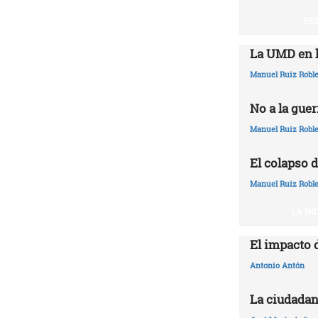
RE
La UMD en l
Manuel Ruiz Robl
No a la guer
Manuel Ruiz Robl
El colapso d
Manuel Ruiz Robl
LA IN
El impacto 
Antonio Antón
La ciudadan