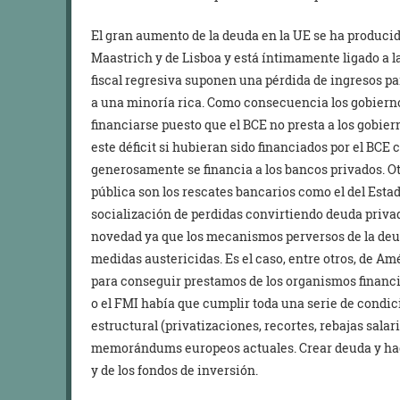
El gran aumento de la deuda en la UE se ha producido
Maastrich y de Lisboa y está íntimamente ligado a l
fiscal regresiva suponen una pérdida de ingresos pa
a una minoría rica. Como consecuencia los gobierno
financiarse puesto que el BCE no presta a los gobie
este déficit si hubieran sido financiados por el BCE 
generosamente se financia a los bancos privados. Ot
pública son los rescates bancarios como el del Esta
socialización de perdidas convirtiendo deuda priva
novedad ya que los mecanismos perversos de la deu
medidas austericidas. Es el caso, entre otros, de Am
para conseguir prestamos de los organismos financ
o el FMI había que cumplir toda una serie de condi
estructural (privatizaciones, recortes, rebajas salari
memorándums europeos actuales. Crear deuda y hac
y de los fondos de inversión.