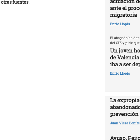
actuación d
 otras fuentes.
ante el proc
migratoria
Enric Llopis
El abogado ha den
del CIE y pide que
Un joven ho
de Valencia
iba a ser de
Enric Llopis
La expropia
abandonado
prevención 
Juan Viera Beníte
Ayuso, Feijo