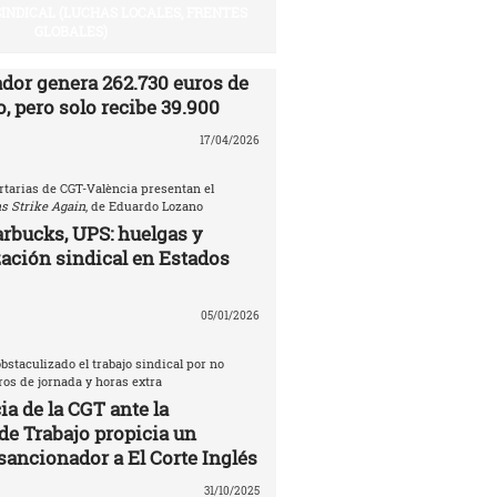
SINDICAL (LUCHAS LOCALES, FRENTES
GLOBALES)
ador genera 262.730 euros de
, pero solo recibe 39.900
17/04/2026
rtarias de CGT-València presentan el
s Strike Again
, de Eduardo Lozano
rbucks, UPS: huelgas y
ación sindical en Estados
05/01/2026
bstaculizado el trabajo sindical por no
tros de jornada y horas extra
a de la CGT ante la
de Trabajo propicia un
sancionador a El Corte Inglés
31/10/2025