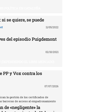
SIS POLÍTICA EN CATALUÑA
 si se quiere, se puede
et
11/05/2022
aves del episodio Puigdemont
02/10/2021
 (DEFENDIENDO EL LIBRE MERCADO)
e PP y Vox contra los
07/07/2026
ican la gestión de los certificados de
las barreras de acceso al empadronamiento
n de «negligente» la