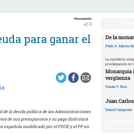
Recomiendo:
MONA
0
uda para ganar el
De la monar
Pablo A. Martin Bo
La república cumpl
proclamación en 1
Monarquía i
vergüenza
ña
Tomás F. Ruiz
Juan Carlos,
Daniel Campione
tal de la deuda pública de las Administraciones
tos de sus presupuestos y su pago disfrutará
POR UNA VI
ión española modificado por el PSOE y el PP en