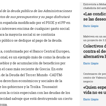
Entrevista a Moh
chabolista del ant
tal de la deuda pública de las Administraciones
«Las condic
tos de sus presupuestos y su pago disfrutará
se las deseo
ión española modificado por el PSOE y el PP en
Enric Llopis
us intereses encima de cualquier gasto social.
para la mayoría social si se continúa
Malviven en un as
 público se dedique al pago de la deuda.
un proyecto de 3.
Colectivos 
contra el de
ka, conformada por el Banco Central Europeo,
alternativa 
onal, es un ejemplo más de como la deuda se
ueblos y de acumulación de beneficios por
Enric Llopis
 el caso más reciente de Grecia. En este
Centenares de per
ón de la Deuda del Tercer Mundo -CADTM-
centro de Valencia
los derechos económicos y sociales de la
negocio
«Quien espec
 los gobiernos y la Troika. Toussaint
vida no es 
n la crisis especulan con las deudas de los
eridad salvaje que está destruyendo un cierto
Enric Llopis
ropa.