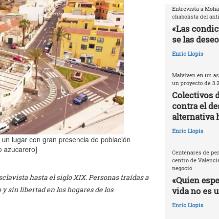
Entrevista a Moh
chabolista del ant
«Las condic
se las deseo
Enric Llopis
Malviven en un as
un proyecto de 3.
Colectivos 
contra el de
alternativa 
Enric Llopis
e un lugar con gran presencia de población
io azucarero]
Centenares de per
centro de Valencia
negocio
clavista hasta el siglo XIX. Personas traídas a
«Quien espec
y sin libertad en los hogares de los
vida no es 
Enric Llopis