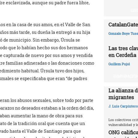
dre esclavizada, aunque su padre fuera libre,
CRI
CatalanGate:
os en la casa de sus amos, en el Valle de San
Años más tarde, su dueña la entregó a su hija
Gonzalo Boye Tuss
dó de municipio. Sin embargo, Úrsula se
Las tres cl
o modo que lo habían hecho sus dos hermanos
en Cerdeña
fue capturada de nuevo por sus amos y vendida
ntre familias adineradas o las donaciones como
Guillem Pujol
cedimiento habitual. Úrsula tuvo dos hijos,
INMIGRACIÓN
ismales se especificaba que eran “de padres
La alianza d
migrantes
eran los abusos sexuales, sobre todo por parte
J. Luis Carpintero
arazos no deseados estaban a la orden del día,
scaban aumentar la mano de obra para sus
Los colectivos crit
lato de la tradición oral que cuenta que un
vulnerabilidad y 
vado hasta el Valle de Santiago para que
ONG califica