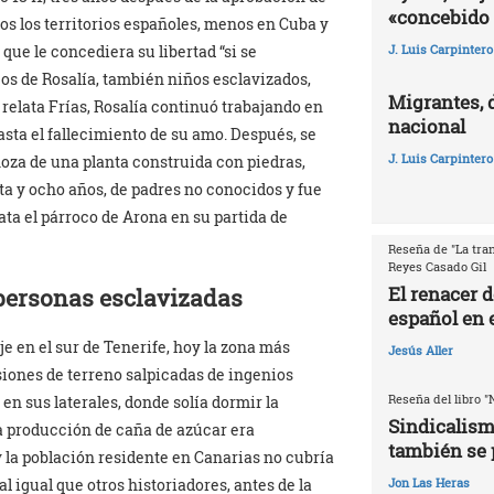
«concebido 
dos los territorios españoles, menos en Cuba y
ue le concediera su libertad “si se
J. Luis Carpintero
os de Rosalía, también niños esclavizados,
Migrantes, 
 relata Frías, Rosalía continuó trabajando en
nacional
asta el fallecimiento de su amo. Después, se
J. Luis Carpintero
oza de una planta construida con piedras,
nta y ocho años, de padres no conocidos y fue
ata el párroco de Arona en su partida de
Reseña de "La tran
Reyes Casado Gil
El renacer 
 personas esclavizadas
español en e
je en el sur de Tenerife, hoy la zona más
Jesús Aller
nsiones de terreno salpicadas de ingenios
Reseña del libro "
en sus laterales, donde solía dormir la
Sindicalism
la producción de caña de azúcar era
también se 
la población residente en Canarias no cubría
Jon Las Heras
l igual que otros historiadores, antes de la