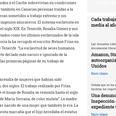
idos y el Caribe sobrevivían en condiciones
LABORAL Y 
 también en Canarias personas traídas a la
eran sometidos a trabajo extremo y sin
Cada trabaj
s ingenios azucareros. El sistema esclavista en
media al año
el siglo XIX. En Tenerife, Rosalía Gómez y sus
tados como los últimos esclavizados de la isla
ria la ha recogido el escritor Nelson Frías en
Las Jornadas Libe
de Tenerife. “La esclavitud de seres humanos,
documental
Union
Amazon, Sta
te del lado más oscuro e ignorado de la
autoorganiz
 las primeras páginas de su trabajo de
Unidos
Enric Llopis
escendía de mujeres que habían sido
Señala que se ha o
 dos siglos. El trabajo realizado por Frías,
facilitar los regis
el linaje de Rosalía se remonta hasta el siglo
Una denunci
 de María Serrana, de color mulata”. La madre
Inspección 
ber nacido de una mujer que también lo era. La
expediente 
lavista marcaba que el hijo heredaba el estatus
Enric Llopis