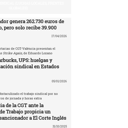
SINDICAL (LUCHAS LOCALES, FRENTES
GLOBALES)
ador genera 262.730 euros de
, pero solo recibe 39.900
17/04/2026
rtarias de CGT-València presentan el
s Strike Again
, de Eduardo Lozano
rbucks, UPS: huelgas y
ación sindical en Estados
05/01/2026
bstaculizado el trabajo sindical por no
tros de jornada y horas extra
a de la CGT ante la
de Trabajo propicia un
sancionador a El Corte Inglés
31/10/2025