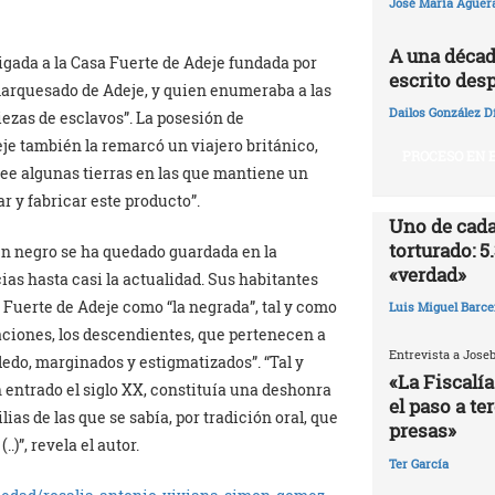
José María Agüer
A una décad
ligada a la Casa Fuerte de Adeje fundada por
escrito desp
marquesado de Adeje, y quien enumeraba a las
Dailos González D
ezas de esclavos”. La posesión de
je también la remarcó un viajero británico,
PROCESO EN E
osee algunas tierras en las que mantiene un
r y fabricar este producto”.
Uno de cada
torturado: 5
en negro se ha quedado guardada en la
«verdad»
as hasta casi la actualidad. Sus habitantes
 Fuerte de Adeje como “la negrada”, tal y como
Luis Miguel Barce
aciones, los descendientes, que pertenecen a
Entrevista a Jose
dedo, marginados y estigmatizados”. “Tal y
«La Fiscalía
 entrado el siglo XX, constituía una deshonra
el paso a te
s de las que se sabía, por tradición oral, que
presas»
.)”, revela el autor.
Ter García