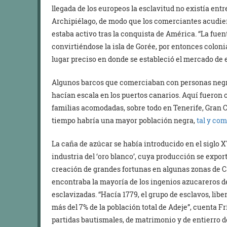
llegada de los europeos la esclavitud no existía ent
Archipiélago, de modo que los comerciantes acudie
estaba activo tras la conquista de América. “La fuent
convirtiéndose la isla de Gorée, por entonces coloni
lugar preciso en donde se estableció el mercado de e
Algunos barcos que comerciaban con personas negra
hacían escala en los puertos canarios. Aquí fueron
familias acomodadas, sobre todo en Tenerife, Gran Ca
tiempo habría una mayor población negra,
tal y com
La caña de azúcar se había introducido en el siglo XV
industria del ‘oro blanco’, cuya producción se export
creación de grandes fortunas en algunas zonas de Ca
encontraba la mayoría de los ingenios azucareros de 
esclavizadas. “Hacía 1779, el grupo de esclavos, lib
más del 7% de la población total de Adeje”, cuenta F
partidas bautismales, de matrimonio y de entierro 