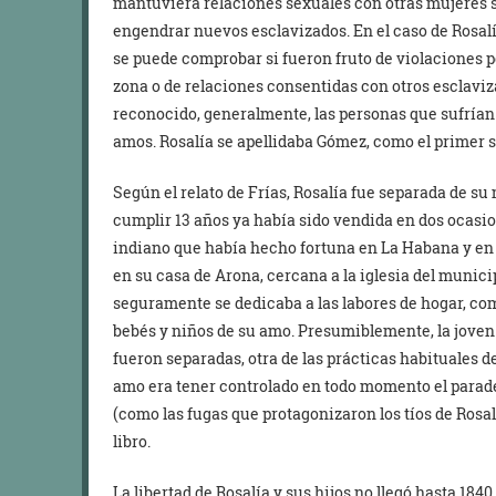
mantuviera relaciones sexuales con otras mujeres so
engendrar nuevos esclavizados. En el caso de Rosalía 
se puede comprobar si fueron fruto de violaciones p
zona o de relaciones consentidas con otros esclaviza
reconocido, generalmente, las personas que sufrían 
amos. Rosalía se apellidaba Gómez, como el primer 
Según el relato de Frías, Rosalía fue separada de 
cumplir 13 años ya había sido vendida en dos ocasi
indiano que había hecho fortuna en La Habana y en 
en su casa de Arona, cercana a la iglesia del municip
seguramente se dedicaba a las labores de hogar, como
bebés y niños de su amo. Presumiblemente, la joven
fueron separadas, otra de las prácticas habituales de
amo era tener controlado en todo momento el parade
(como las fugas que protagonizaron los tíos de Rosal
libro.
La libertad de Rosalía y sus hijos no llegó hasta 184