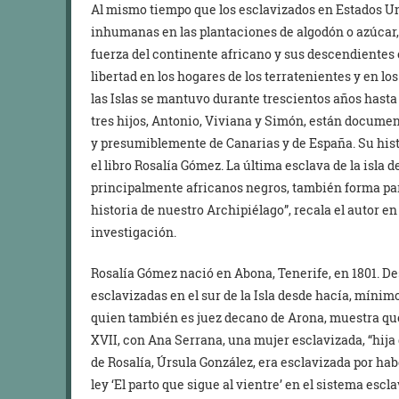
Al mismo tiempo que los esclavizados en Estados Un
inhumanas en las plantaciones de algodón o azúcar,
fuerza del continente africano y sus descendientes 
libertad en los hogares de los terratenientes y en lo
las Islas se mantuvo durante trescientos años hasta 
tres hijos, Antonio, Viviana y Simón, están documen
y presumiblemente de Canarias y de España. Su histo
el libro Rosalía Gómez. La última esclava de la isla 
principalmente africanos negros, también forma par
historia de nuestro Archipiélago”, recala el autor en
investigación.
Rosalía Gómez nació en Abona, Tenerife, en 1801. D
esclavizadas en el sur de la Isla desde hacía, mínimo,
quien también es juez decano de Arona, muestra que 
XVII, con Ana Serrana, una mujer esclavizada, “hija
de Rosalía, Úrsula González, era esclavizada por ha
ley ‘El parto que sigue al vientre’ en el sistema esc