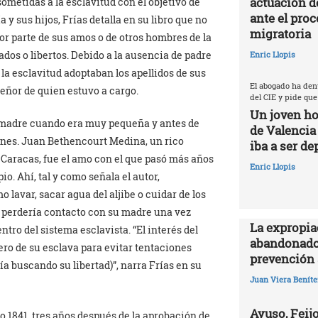
actuación d
metidas a la esclavitud con el objetivo de
ante el proc
y sus hijos, Frías detalla en su libro que no
migratoria
or parte de sus amos o de otros hombres de la
dos o libertos. Debido a la ausencia de padre
Enric Llopis
la esclavitud adoptaban los apellidos de sus
El abogado ha den
señor de quien estuvo a cargo.
del CIE y pide que
Un joven ho
su madre cuando era muy pequeña y antes de
de Valencia
ones. Juan Bethencourt Medina, un rico
iba a ser de
Caracas, fue el amo con el que pasó más años
Enric Llopis
io. Ahí, tal y como señala el autor,
 lavar, sacar agua del aljibe o cuidar de los
 perdería contacto con su madre una vez
La expropia
ntro del sistema esclavista. “El interés del
abandonado
ro de su esclava para evitar tentaciones
prevención 
ía buscando su libertad)”, narra Frías en su
Juan Viera Beníte
Ayuso, Feijo
0 o 1841, tres años después de la aprobación de