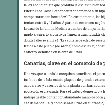
la ley abolicionista que prohibía la esclavitud en to
Puerto Rico. José Bethencourt encomendó a su hija q
comportarse con honradez”. En ese momento, los hij
tenían entre 8 y 17 años. A partir de entonces, según
la casa de la familia Medina a cambio de un jornal h
mudó al caserío aronero de Túnez, a una humilde ch
donde falleció en 1874. “Era soltera de edad de sese
traída a este pueblo (de Arona) como esclava”, const
entierro, detallada en la obra de Frías.
Canarias, clave en el comercio de
Una vez que triunfó la conquista castellana, el paisa
turística de la Isla, estaba plagado de grandes exte
azucareros y caseríos de una planta con barracones 
población esclavizada. Para el trabajo doméstico y 
indispensable contar con abundante mano de obra y 
esa demanda. Tal y como señala Frías en su trabajo, a