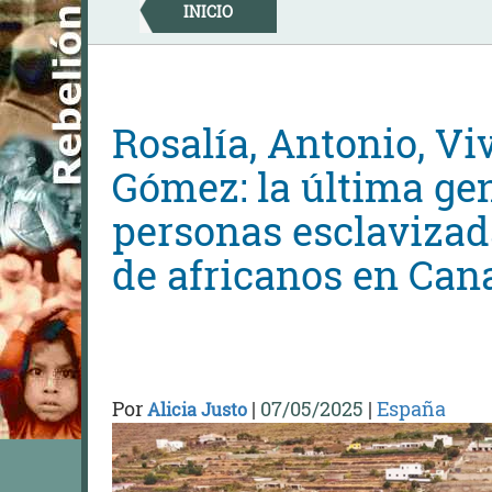
Skip
INICIO
to
content
Rosalía, Antonio, V
Gómez: la última ge
personas esclavizad
de africanos en Can
Por
|
07/05/2025
|
España
Alicia Justo