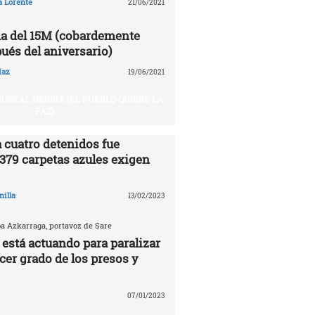
a Lorente
21/06/2021
a del 15M (cobardemente
ués del aniversario)
íaz
19/06/2021
USKAL HERRIA (EL PUEBLO QUIERE LA
PAZ)
 cuatro detenidos fue
.379 carpetas azules exigen
nilla
13/02/2023
ba Azkarraga, portavoz de Sare
 está actuando para paralizar
rcer grado de los presos y
07/01/2023