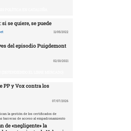
SIS POLÍTICA EN CATALUÑA
 si se quiere, se puede
et
11/05/2022
aves del episodio Puigdemont
02/10/2021
 (DEFENDIENDO EL LIBRE MERCADO)
e PP y Vox contra los
07/07/2026
ican la gestión de los certificados de
las barreras de acceso al empadronamiento
n de «negligente» la