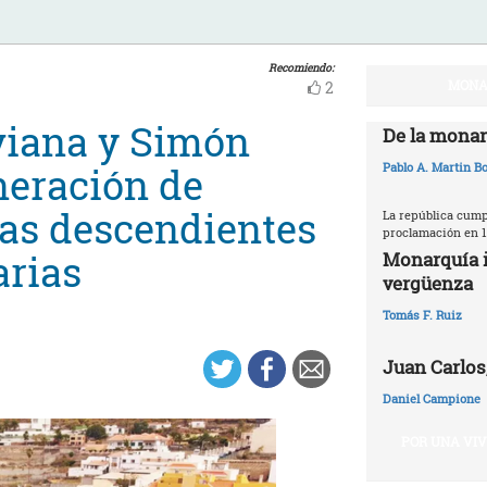
Recomiendo:
MONA
2
iviana y Simón
De la monar
neración de
Pablo A. Martin Bo
as descendientes
La república cumpl
proclamación en 1
arias
Monarquía i
vergüenza
Tomás F. Ruiz
Juan Carlos,
Daniel Campione
POR UNA VI