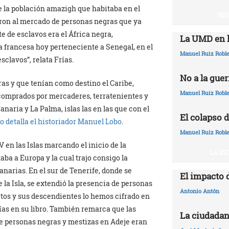
re la población amazigh que habitaba en el
RE
ron al mercado de personas negras que ya
e de esclavos era el África negra,
La UMD en l
a francesa hoy perteneciente a Senegal, en el
Manuel Ruiz Robl
sclavos”, relata Frías.
No a la guer
s y que tenían como destino el Caribe,
Manuel Ruiz Robl
 comprados por mercaderes, terratenientes y
naria y La Palma, islas las en las que con el
El colapso d
o detalla el historiador Manuel Lobo
.
Manuel Ruiz Robl
 en las Islas marcando el inicio de la
LA IN
aba a Europa y la cual trajo consigo la
narias. En el sur de Tenerife, donde se
El impacto 
la Isla, se extendió la presencia de personas
Antonio Antón
ertos y sus descendientes lo hemos cifrado en
rías en su libro. También remarca que las
La ciudadan
de personas negras y mestizas en Adeje eran