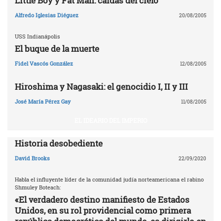
Little Boy y Fat Man: caídas del cielo
Alfredo Iglesias Diéguez
20/08/2005
USS Indianápolis
El buque de la muerte
Fidel Vascós González
12/08/2005
Hiroshima y Nagasaki: el genocidio I, II y III
José María Pérez Gay
11/08/2005
EL IDEARIO DEL IMPERIO
Historia desobediente
David Brooks
22/09/2020
Habla el influyente líder de la comunidad judía norteamericana el rabino
Shmuley Boteach:
«El verdadero destino manifiesto de Estados
Unidos, en su rol providencial como primera