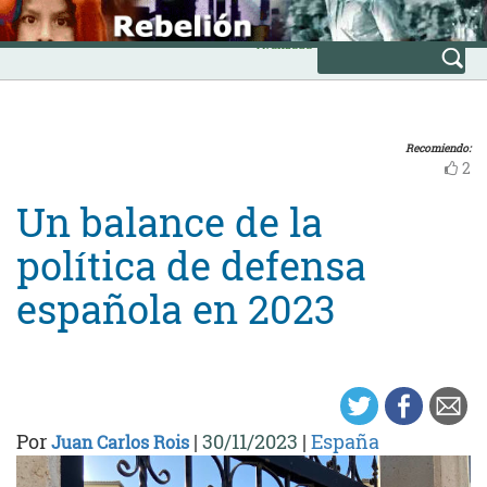
Skip
INICIO
to
Avanzada
content
Recomiendo:
2
Un balance de la
política de defensa
española en 2023
Por
|
30/11/2023
|
España
Juan Carlos Rois