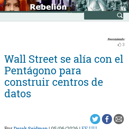
Skip
INICIO
to
Avanzada
content
Recomiendo:
3
Wall Street se alía con el
Pentágono para
construir centros de
datos
Por
|
05/06/2026
|
EE.UU.
Derek Seidman