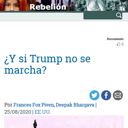
Skip
INICIO
to
Avanzada
content
Recomiendo:
6
¿Y si Trump no se
marcha?
Por
|
Frances Fox Piven
,
Deepak Bhargava
25/08/2020
|
EE.UU.