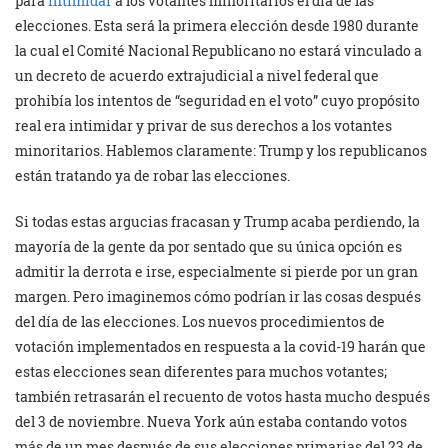
para
intimidar
a los votantes minoritarios el día de las
elecciones. Esta será la primera elección desde 1980 durante
la cual el Comité Nacional Republicano no estará vinculado a
un decreto de acuerdo extrajudicial a nivel federal que
prohibía los intentos de “seguridad en el voto” cuyo propósito
real era intimidar y privar de sus derechos a los votantes
minoritarios. Hablemos claramente: Trump y los republicanos
están tratando ya de robar las elecciones.
Si todas estas argucias fracasan y Trump acaba perdiendo, la
mayoría de la gente da por sentado que su única opción es
admitir la derrota e irse, especialmente si pierde por un gran
margen. Pero imaginemos cómo podrían ir las cosas después
del día de las elecciones. Los nuevos procedimientos de
votación implementados en respuesta a la covid-19 harán que
estas elecciones sean diferentes para muchos votantes;
también retrasarán el recuento de votos hasta mucho después
del 3 de noviembre. Nueva York aún estaba contando votos
más de un mes después de sus elecciones primarias del 23 de