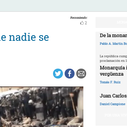
Recomiendo:
MONA
2
e nadie se
De la monar
Pablo A. Martin Bo
La república cumpl
proclamación en 1
Monarquía i
vergüenza
Tomás F. Ruiz
Juan Carlos,
Daniel Campione
POR UNA VI