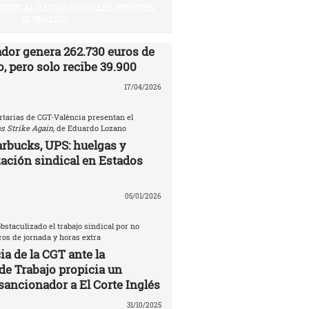
SINDICAL (LUCHAS LOCALES, FRENTES
GLOBALES)
ador genera 262.730 euros de
, pero solo recibe 39.900
17/04/2026
rtarias de CGT-València presentan el
s Strike Again
, de Eduardo Lozano
rbucks, UPS: huelgas y
ación sindical en Estados
05/01/2026
bstaculizado el trabajo sindical por no
tros de jornada y horas extra
a de la CGT ante la
de Trabajo propicia un
sancionador a El Corte Inglés
31/10/2025