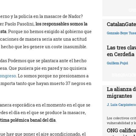
CRI
erno y la policía en la masacre de Nador?
CatalanGate:
r Paolo Pasolini,
los responsables somos la
ista
. Porque no hemos exigido al gobierno que
Gonzalo Boye Tuss
icaciones de manera seria ante una actitud
s hecho que les genere un coste inasumible.
Las tres cl
en Cerdeña
das Podemos que se plantara ante el hecho
Guillem Pujol
mesa. Que pusiera pie en pared y no quisiera
INMIGRACIÓN
Congreso
. Lo somos porque no presionamos a
 importa tanto que hayan muerto 37 negros en
La alianza d
migrantes
nera esporádica en el momento en el que se
J. Luis Carpintero
es el día en el que se produce la masacre,
Los colectivos crit
tima polémica banal del día
.
vulnerabilidad y 
ONG califica
que hay que poner el aire acondicionado, el