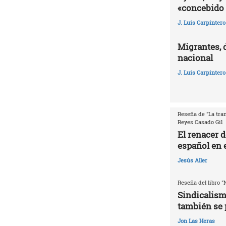
«concebido 
J. Luis Carpintero
Migrantes, 
nacional
J. Luis Carpintero
Reseña de "La tran
Reyes Casado Gil
El renacer 
español en e
Jesús Aller
Reseña del libro "
Sindicalism
también se 
Jon Las Heras