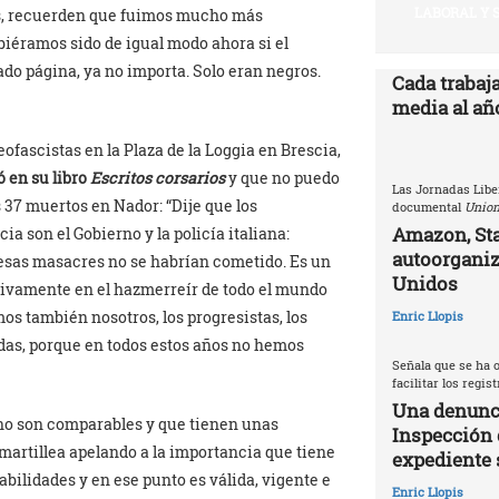
LABORAL Y 
as, recuerden que fuimos mucho más
biéramos sido de igual modo ahora si el
do página, ya no importa. Solo eran negros.
Cada trabaj
media al año
ofascistas en la Plaza de la Loggia en Brescia,
ó en su libro
Escritos corsarios
y que no puedo
Las Jornadas Libe
37 muertos en Nador: “Dije que los
documental
Union
Amazon, Sta
a son el Gobierno y la policía italiana:
autoorganiz
, esas masacres no se habrían cometido. Es un
Unidos
tivamente en el hazmerreír de todo el mundo
s también nosotros, los progresistas, los
Enric Llopis
erdas, porque en todos estos años no hemos
Señala que se ha o
facilitar los regis
Una denunci
 no son comparables y que tienen unas
Inspección 
artillea apelando a la importancia que tiene
expediente 
abilidades y en ese punto es válida, vigente e
Enric Llopis