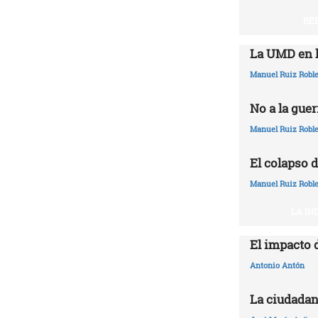
RE
La UMD en l
Manuel Ruiz Robl
No a la guer
Manuel Ruiz Robl
El colapso d
Manuel Ruiz Robl
LA IN
El impacto 
Antonio Antón
La ciudadan