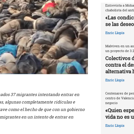
Entrevista a Moh
chabolista del ant
«Las condic
se las deseo
Enric Llopis
Malviven en un as
un proyecto de 3.
Colectivos 
contra el de
alternativa 
Enric Llopis
Centenares de per
nados 37 migrantes intentando entrar en
centro de Valencia
s, algunas completamente ridículas e
negocio
rave como el hecho de que con un gobierno
«Quien espec
vida no es 
migrantes en un intento de entrar en
Enric Llopis