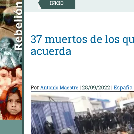
Skip
INICIO
to
content
37 muertos de los qu
acuerda
Por
|
28/09/2022
|
España
Antonio Maestre