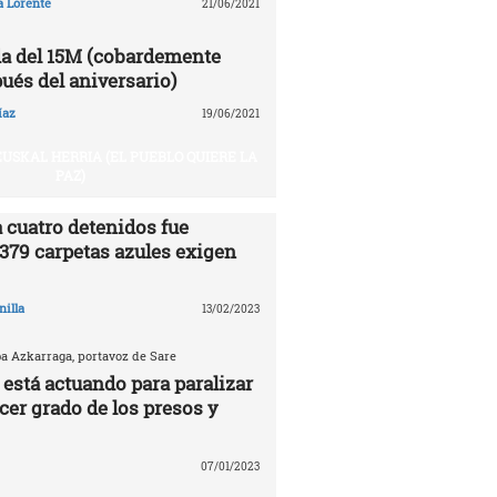
a Lorente
21/06/2021
a del 15M (cobardemente
ués del aniversario)
íaz
19/06/2021
USKAL HERRIA (EL PUEBLO QUIERE LA
PAZ)
 cuatro detenidos fue
.379 carpetas azules exigen
nilla
13/02/2023
ba Azkarraga, portavoz de Sare
 está actuando para paralizar
rcer grado de los presos y
07/01/2023