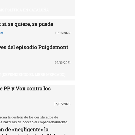
SIS POLÍTICA EN CATALUÑA
 si se quiere, se puede
et
11/05/2022
aves del episodio Puigdemont
02/10/2021
 (DEFENDIENDO EL LIBRE MERCADO)
e PP y Vox contra los
07/07/2026
ican la gestión de los certificados de
las barreras de acceso al empadronamiento
n de «negligente» la