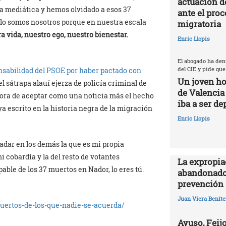
actuación d
ica mediática y hemos olvidado a esos 37
ante el proc
, lo somos nosotros porque en nuestra escala
migratoria
a vida, nuestro ego, nuestro bienestar.
Enric Llopis
El abogado ha den
del CIE y pide que
nsabilidad del PSOE por haber pactado con
Un joven ho
l sátrapa alauí ejerza de policía criminal de
de Valencia
hora de aceptar como una noticia más el hecho
iba a ser de
ya escrito en la historia negra de la migración
Enric Llopis
adar en los demás la que es mi propia
 cobardía y la del resto de votantes
La expropia
pable de los 37 muertos en Nador, lo eres tú.
abandonado
prevención 
Juan Viera Beníte
ertos-de-los-que-nadie-se-acuerda/
Ayuso, Feijo