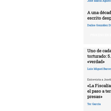
José María Agüer
A una décad
escrito desp
Dailos González D
PROCESO EN E
Uno de cada
torturado: 5
«verdad»
Luis Miguel Barce
Entrevista a Jose
«La Fiscalía
el paso a te
presas»
Ter García