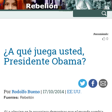
Skip
INICIO
to
Avanzada
content
Recomiendo:
0
¿A qué juega usted,
Presidente Obama?
Por
|
17/10/2014
|
EE.UU.
Rodolfo Bueno
Fuentes:
Rebelión
Si a alguien se le ocurriera demostrar que el mundo cambia