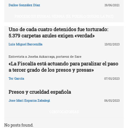
Dailos González Díaz
19/06/2021
PROCESO EN EUSKAL HERRIA (EL PUEBLO QUIERE LA PAZ)
Uno de cada cuatro detenidos fue torturado:
5.379 carpetas azules exigen «verdad»
Luis Miguel Barcenilla
13/02/2023
Entrevista a Joseba Azkarraga, portavoz de Sare
«La Fiscalía está actuando para paralizar el paso
a tercer grado de los presos y presas»
Ter García
07/01/2023
Presos y crueldad española
Jose Mari Esparza Zabalegi
06/01/2023
CONVOCATORIAS
No posts found.