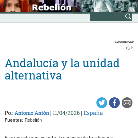
Skip
INICIO
to
Avanzada
content
Recomiendo:
5
Andalucía y la unidad
alternativa
Por
|
11/04/2026
|
España
Antonio Antón
Fuentes:
Rebelión
Escribo este ensayo entre la sucesión de tres hechos