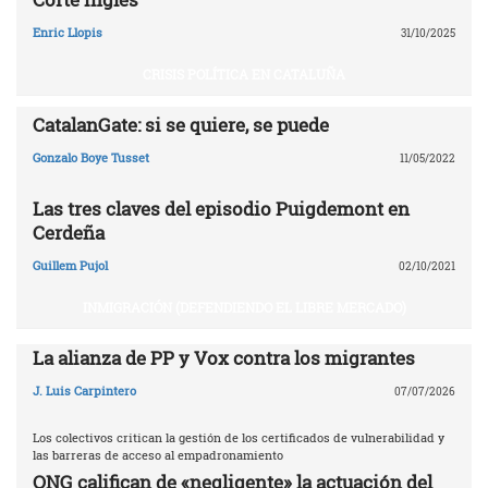
Enric Llopis
31/10/2025
CRISIS POLÍTICA EN CATALUÑA
CatalanGate: si se quiere, se puede
Gonzalo Boye Tusset
11/05/2022
Las tres claves del episodio Puigdemont en
Cerdeña
Guillem Pujol
02/10/2021
INMIGRACIÓN (DEFENDIENDO EL LIBRE MERCADO)
La alianza de PP y Vox contra los migrantes
J. Luis Carpintero
07/07/2026
Los colectivos critican la gestión de los certificados de vulnerabilidad y
las barreras de acceso al empadronamiento
ONG califican de «negligente» la actuación del