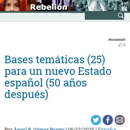
Skip
INICIO
to
Avanzada
content
Recomiendo:
6
Bases temáticas (25)
para un nuevo Estado
español (50 años
después)
Por
|
06/12/2025
|
España
Ángel B. Gómez Puerto