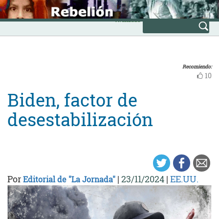
Skip
INICIO
to
Avanzada
content
Recomiendo:
10
Biden, factor de
desestabilización
Por
|
23/11/2024
|
EE.UU.
Editorial de "La Jornada"