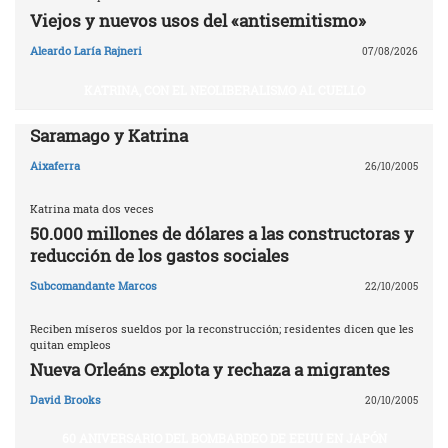
Viejos y nuevos usos del «antisemitismo»
Aleardo Laría Rajneri
07/08/2026
KATRINA, CON EL NEOLIBERALISMO AL CUELLO
Saramago y Katrina
Aixaferra
26/10/2005
Katrina mata dos veces
50.000 millones de dólares a las constructoras y
reducción de los gastos sociales
Subcomandante Marcos
22/10/2005
Reciben míseros sueldos por la reconstrucción; residentes dicen que les
quitan empleos
Nueva Orleáns explota y rechaza a migrantes
David Brooks
20/10/2005
60 ANIVERSARIO DEL BOMBARDEO DE EEUU EN JAPÓN