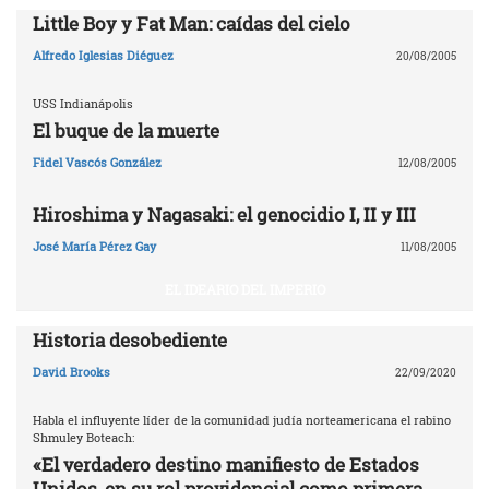
Little Boy y Fat Man: caídas del cielo
Alfredo Iglesias Diéguez
20/08/2005
USS Indianápolis
El buque de la muerte
Fidel Vascós González
12/08/2005
Hiroshima y Nagasaki: el genocidio I, II y III
José María Pérez Gay
11/08/2005
EL IDEARIO DEL IMPERIO
Historia desobediente
David Brooks
22/09/2020
Habla el influyente líder de la comunidad judía norteamericana el rabino
Shmuley Boteach:
«El verdadero destino manifiesto de Estados
Unidos, en su rol providencial como primera