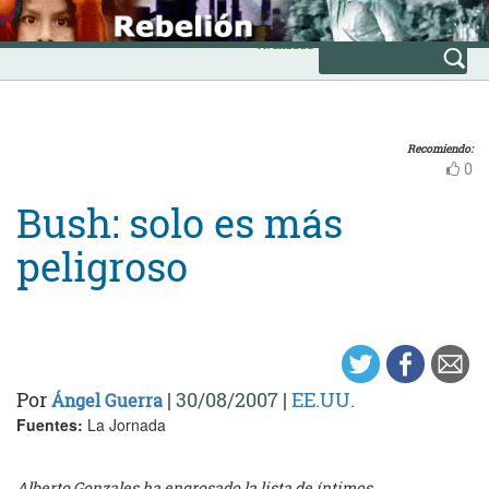
Skip
INICIO
to
Avanzada
content
Recomiendo:
0
Bush: solo es más
peligroso
Por
|
30/08/2007
|
EE.UU.
Ángel Guerra
Fuentes:
La Jornada
Alberto Gonzales ha engrosado la lista de íntimos