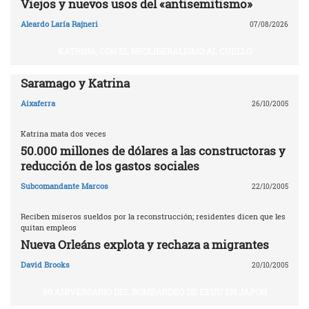
Viejos y nuevos usos del «antisemitismo»
Aleardo Laría Rajneri
07/08/2026
KATRINA, CON EL NEOLIBERALISMO AL CUELLO
Saramago y Katrina
Aixaferra
26/10/2005
Katrina mata dos veces
50.000 millones de dólares a las constructoras y
reducción de los gastos sociales
Subcomandante Marcos
22/10/2005
Reciben míseros sueldos por la reconstrucción; residentes dicen que les
quitan empleos
Nueva Orleáns explota y rechaza a migrantes
David Brooks
20/10/2005
60 ANIVERSARIO DEL BOMBARDEO DE EEUU EN JAPÓN