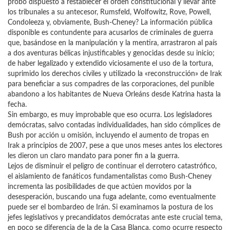
probo dispuesto a restablecer el orden constitucional y llevar ante
los tribunales a su antecesor, Rumsfeld, Wolfowitz, Rove, Powell,
Condoleeza y, obviamente, Bush-Cheney? La información pública
disponible es contundente para acusarlos de criminales de guerra
que, basándose en la manipulación y la mentira, arrastraron al país
a dos aventuras bélicas injustificables y genocidas desde su inicio;
de haber legalizado y extendido viciosamente el uso de la tortura,
suprimido los derechos civiles y utilizado la «reconstrucción» de Irak
para beneficiar a sus compadres de las corporaciones, del punible
abandono a los habitantes de Nueva Orleáns desde Katrina hasta la
fecha.
Sin embargo, es muy improbable que eso ocurra. Los legisladores
demócratas, salvo contadas individualidades, han sido cómplices de
Bush por acción u omisión, incluyendo el aumento de tropas en
Irak a principios de 2007, pese a que unos meses antes los electores
les dieron un claro mandato para poner fin a la guerra.
Lejos de disminuir el peligro de continuar el derrotero catastrófico,
el aislamiento de fanáticos fundamentalistas como Bush-Cheney
incrementa las posibilidades de que actúen movidos por la
desesperación, buscando una fuga adelante, como eventualmente
puede ser el bombardeo de Irán. Si examinamos la postura de los
jefes legislativos y precandidatos demócratas ante este crucial tema,
en poco se diferencia de la de la Casa Blanca, como ocurre respecto