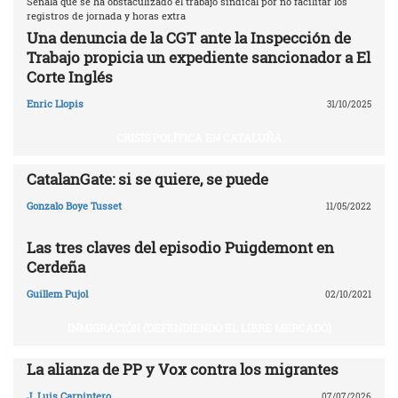
Señala que se ha obstaculizado el trabajo sindical por no facilitar los
registros de jornada y horas extra
Una denuncia de la CGT ante la Inspección de
Trabajo propicia un expediente sancionador a El
Corte Inglés
Enric Llopis
31/10/2025
CRISIS POLÍTICA EN CATALUÑA
CatalanGate: si se quiere, se puede
Gonzalo Boye Tusset
11/05/2022
Las tres claves del episodio Puigdemont en
Cerdeña
Guillem Pujol
02/10/2021
INMIGRACIÓN (DEFENDIENDO EL LIBRE MERCADO)
La alianza de PP y Vox contra los migrantes
J. Luis Carpintero
07/07/2026