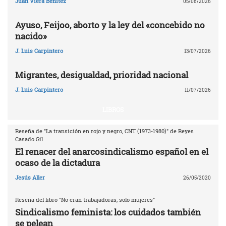
Juan Viera Benítez
05/08/2026
Ayuso, Feijoo, aborto y la ley del «concebido no
nacido»
J. Luis Carpintero
13/07/2026
Migrantes, desigualdad, prioridad nacional
J. Luis Carpintero
11/07/2026
LIBROS
Reseña de "La transición en rojo y negro, CNT (1973-1980)" de Reyes
Casado Gil
El renacer del anarcosindicalismo español en el
ocaso de la dictadura
Jesús Aller
26/05/2020
Reseña del libro "No eran trabajadoras, solo mujeres"
Sindicalismo feminista: los cuidados también
se pelean