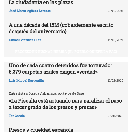
La ciudadanía en las plazas
José María Agüera Lorente
21/06/2021
A una década del 15M (cobardemente escrito
después del aniversario)
Dailos González Díaz
19/06/2021
PROCESO EN EUSKAL HERRIA (EL PUEBLO QUIERE LA PAZ)
Uno de cada cuatro detenidos fue torturado:
5.379 carpetas azules exigen «verdad»
Luis Miguel Barcenilla
13/02/2023
Entrevista a Joseba Azkarraga, portavoz de Sare
«La Fiscalía está actuando para paralizar el paso
a tercer grado de los presos y presas»
Ter García
07/01/2023
Presos y crueldad española