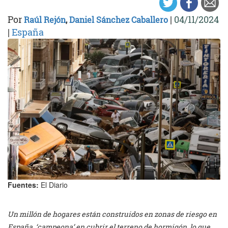
Por
|
04/11/2024
Raúl Rejón
,
Daniel Sánchez Caballero
|
España
Fuentes:
El Diario
Un millón de hogares están construidos en zonas de riesgo en
España, ‘campeona’ en cubrir el terreno de hormigón, lo que