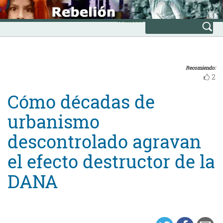
Skip
INICIO
to
Avanzada
content
Recomiendo:
2
Cómo décadas de
urbanismo
descontrolado agravan
el efecto destructor de la
DANA