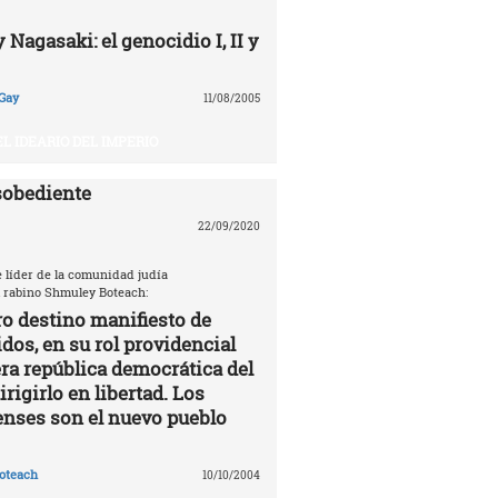
Nagasaki: el genocidio I, II y
Gay
11/08/2005
EL IDEARIO DEL IMPERIO
sobediente
22/09/2020
e líder de la comunidad judía
 rabino Shmuley Boteach:
ro destino manifiesto de
dos, en su rol providencial
a república democrática del
rigirlo en libertad. Los
nses son el nuevo pueblo
oteach
10/10/2004