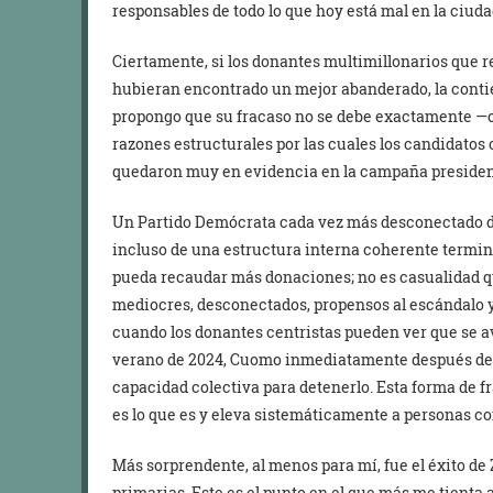
responsables de todo lo que hoy está mal en la ciud
Ciertamente, si los donantes multimillonarios que
hubieran encontrado un mejor abanderado, la contie
propongo que su fracaso no se debe exactamente —o
razones estructurales por las cuales los candidatos
quedaron muy en evidencia en la campaña presidenc
Un Partido Demócrata cada vez más desconectado de
incluso de una estructura interna coherente termin
pueda recaudar más donaciones; no es casualidad q
mediocres, desconectados, propensos al escándalo y 
cuando los donantes centristas pueden ver que se av
verano de 2024, Cuomo inmediatamente después de la
capacidad colectiva para detenerlo. Esta forma de fr
es lo que es y eleva sistemáticamente a personas 
Más sorprendente, al menos para mí, fue el éxito de 
primarias. Este es el punto en el que más me tienta 