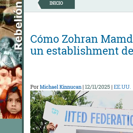
Skip
INICIO
to
content
Cómo Zohran Mamdan
un establishment de
Por
|
12/11/2025
|
EE.UU.
Michael Kinnucan