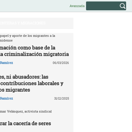
Avanzada
ONTERAS Y MIGRACIONES
 papel y aporte de los migrantes a la
unidense
mación como base de la
la criminalización migratoria
o Ramírez
06/03/2026
s, ni abusadores: las
 contribuciones laborales y
los migrantes
o Ramírez
31/12/2025
mar Velásquez, activista sindical
ar la cacería de seres