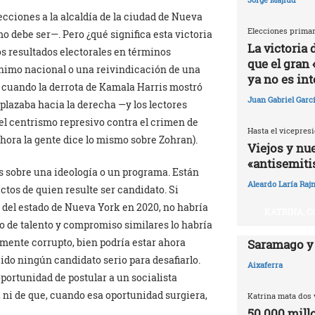
cciones a la alcaldía de la ciudad de Nueva
Elecciones primar
mo debe ser—. Pero ¿qué significa esta victoria
La victoria
los resultados electorales en términos
que el gran 
ánimo nacional o una reivindicación de una
ya no es in
 cuando la derrota de Kamala Harris mostró
Juan Gabriel Garc
lazaba hacia la derecha —y los lectores
el centrismo represivo contra el crimen de
Hasta el vicepresi
hora la gente dice lo mismo sobre Zohran).
Viejos y nu
«antisemit
 sobre una ideología o un programa. Están
Aleardo Laría Rajn
ctos de quien resulte ser candidato. Si
 del estado de Nueva York en 2020, no habría
KATRINA, C
o de talento y compromiso similares lo habría
mente corrupto, bien podría estar ahora
Saramago y
ido ningún candidato serio para desafiarlo.
Aixaferra
portunidad de postular a un socialista
 ni de que, cuando esa oportunidad surgiera,
Katrina mata dos 
50.000 millo
.