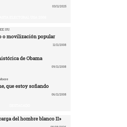
03/11/2025
ASTA ELECTORAL USA 2008
 EE.UU.
 o movilización popular
11/11/2008
 histórica de Obama
09/11/2008
 Moore
e, que estoy soñando
06/11/2008
DESTACADO
carga del hombre blanco II»