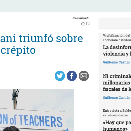
Recomiendo:
FR
12
i triunfó sobre
Visibilización del
economía estado
crépito
La desinfor
violencia y 
Guillermo Castill
Ni criminale
millonarias
fiscales de 
Guillermo Castill
Entrevista a Balde
estadounidense.
«Hay que par
humanos»