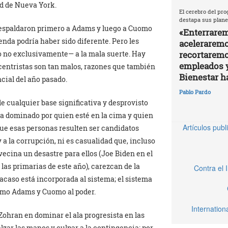
ad de Nueva York.
El cerebro del pro
destapa sus plane
 respaldaron primero a Adams y luego a Cuomo
«Enterrarem
nda podría haber sido diferente. Pero les
aceleraremos
recortaremo
 no exclusivamente— a la mala suerte. Hay
empleados 
 centristas son tan malos, razones que también
Bienestar h
ial del año pasado.
Pablo Pardo
 cualquier base significativa y desprovisto
a dominado por quien esté en la cima y quien
Artículos pub
ue esas personas resulten ser candidatos
a la corrupción, ni es casualidad que, incluso
ecina un desastre para ellos (Joe Biden en el
s primarias de este año), carezcan de la
Contra el 
acaso está incorporada al sistema; el sistema
como Adams y Cuomo al poder.
Internatio
Zohran en dominar el ala progresista en las
alzar las manos y culpar a la contingencia: por