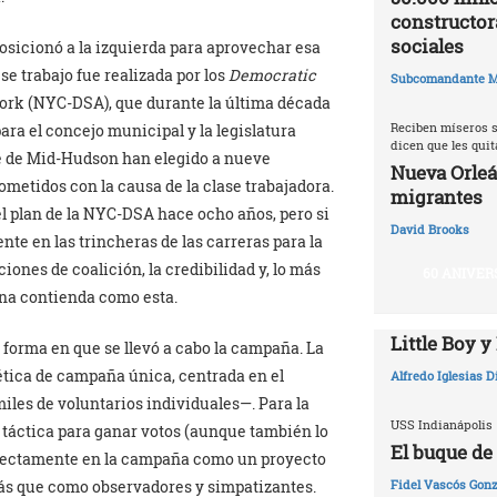
constructor
sociales
osicionó a la izquierda para aprovechar esa
se trabajo fue realizada por los
Democratic
Subcomandante M
ork (NYC-DSA), que durante la última década
Reciben míseros s
ra el concejo municipal y la legislatura
dicen que les qui
lle de Mid-Hudson han elegido a nueve
Nueva Orleá
ometidos con la causa de la clase trabajadora.
migrantes
el plan de la NYC-DSA hace ocho años, pero si
David Brooks
te en las trincheras de las carreras para la
ciones de coalición, la credibilidad y, lo más
60 ANIVER
una contienda como esta.
Little Boy y
forma en que se llevó a cabo la campaña. La
ética de campaña única, centrada en el
Alfredo Iglesias 
miles de voluntarios individuales—. Para la
USS Indianápolis
táctica para ganar votos (aunque también lo
El buque de
directamente en la campaña como un proyecto
más que como observadores y simpatizantes.
Fidel Vascós Gonz