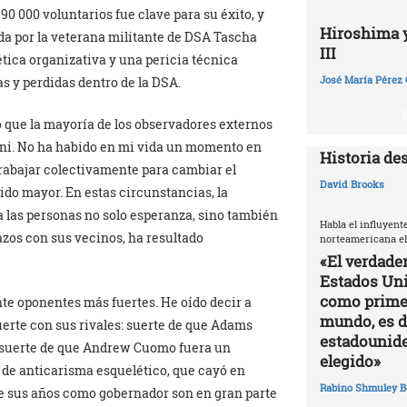
 000 voluntarios fue clave para su éxito, y
Hiroshima y 
da por la veterana militante de DSA Tascha
III
tica organizativa y una pericia técnica
José María Pérez 
s y perdidas dentro de la DSA.
o que la mayoría de los observadores externos
ni. No ha habido en mi vida un momento en
Historia de
(trabajar colectivamente para cambiar el
David Brooks
ido mayor. En estas circunstancias, la
 las personas no solo esperanza, sino también
Habla el influyent
lazos con sus vecinos, ha resultado
norteamericana el
«El verdade
Estados Uni
como primer
te oponentes más fuertes. He oído decir a
mundo, es di
erte con sus rivales: suerte de que Adams
estadounide
 suerte de que Andrew Cuomo fuera un
elegido»
 de anticarisma esquelético, que cayó en
Rabino Shmuley B
te sus años como gobernador son en gran parte