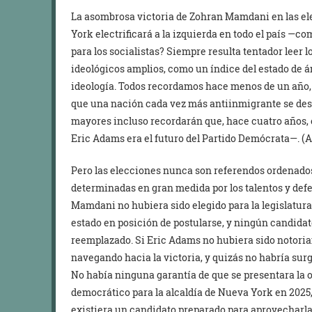
La asombrosa victoria de Zohran Mamdani en las ele
York electrificará a la izquierda en todo el país —co
para los socialistas? Siempre resulta tentador leer 
ideológicos amplios, como un índice del estado de 
ideología. Todos recordamos hace menos de un año,
que una nación cada vez más antiinmigrante se desp
mayores incluso recordarán que, hace cuatro años, 
Eric Adams era el futuro del Partido Demócrata—. (A
Pero las elecciones nunca son referendos ordenados
determinadas en gran medida por los talentos y defe
Mamdani no hubiera sido elegido para la legislatura
estado en posición de postularse, y ningún candidat
reemplazado. Si Eric Adams no hubiera sido notoria
navegando hacia la victoria, y quizás no habría surg
No había ninguna garantía de que se presentara la o
democrático para la alcaldía de Nueva York en 2025,
existiera un candidato preparado para aprovecharla