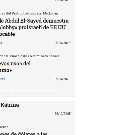
08/08/2026
ias del Partido Demócrata, Michigan
 de Abdul El-Sayed demuestra
«lobby» proisraelí de EE.UU.
tocable
ía
08/08/2026
dente Vance está en la mira de Israel
evos usos del
ismo»
eri
07/08/2026
ON EL NEOLIBERALISMO AL CUELLO
 Katrina
26/10/2005
veces
nes de dólares a las