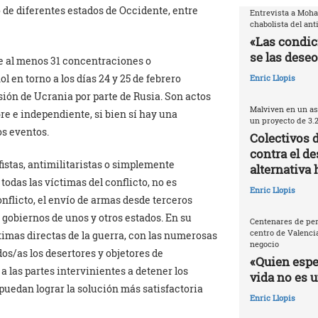
o de diferentes estados de Occidente, entre
Entrevista a Moh
chabolista del ant
«Las condic
se las deseo
e al menos 31 concentraciones o
l en torno a los días 24 y 25 de febrero
Enric Llopis
ión de Ucrania por parte de Rusia. Son actos
Malviven en un as
re e independiente, si bien sí hay una
un proyecto de 3.
os eventos.
Colectivos 
contra el de
istas, antimilitaristas o simplemente
alternativa 
todas las víctimas del conflicto, no es
Enric Llopis
conflicto, el envío de armas desde terceros
 gobiernos de unos y otros estados. En su
Centenares de per
centro de Valencia
ctimas directas de la guerra, con las numerosas
negocio
os/as los desertores y objetores de
«Quien espec
 a las partes intervinientes a detener los
vida no es 
puedan lograr la solución más satisfactoria
Enric Llopis