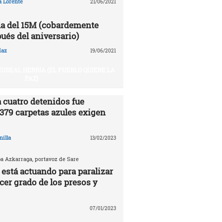
a Lorente
21/06/2021
a del 15M (cobardemente
ués del aniversario)
íaz
19/06/2021
USKAL HERRIA (EL PUEBLO QUIERE LA
PAZ)
 cuatro detenidos fue
.379 carpetas azules exigen
nilla
13/02/2023
ba Azkarraga, portavoz de Sare
 está actuando para paralizar
rcer grado de los presos y
07/01/2023