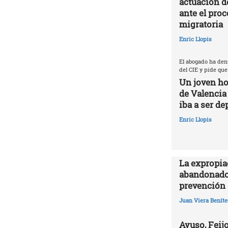
actuación d
ante el proc
migratoria
Enric Llopis
El abogado ha den
del CIE y pide que
Un joven ho
de Valencia
iba a ser de
Enric Llopis
La expropia
abandonado
prevención 
Juan Viera Beníte
Ayuso, Feijo