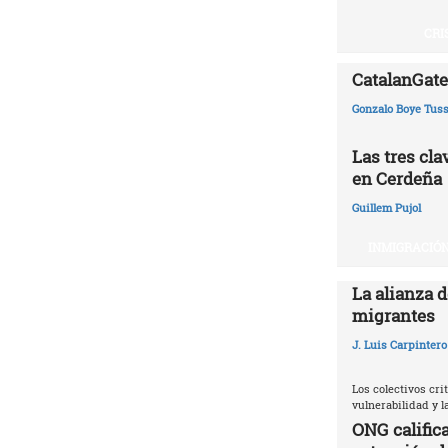
CRI
CatalanGate:
Gonzalo Boye Tuss
Las tres cl
en Cerdeña
Guillem Pujol
INMIGRACIÓN
La alianza d
migrantes
J. Luis Carpintero
Los colectivos crit
vulnerabilidad y 
ONG califica