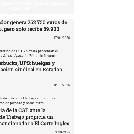
SINDICAL (LUCHAS LOCALES, FRENTES
GLOBALES)
ador genera 262.730 euros de
, pero solo recibe 39.900
17/04/2026
rtarias de CGT-València presentan el
s Strike Again
, de Eduardo Lozano
rbucks, UPS: huelgas y
ación sindical en Estados
05/01/2026
bstaculizado el trabajo sindical por no
tros de jornada y horas extra
a de la CGT ante la
de Trabajo propicia un
sancionador a El Corte Inglés
31/10/2025