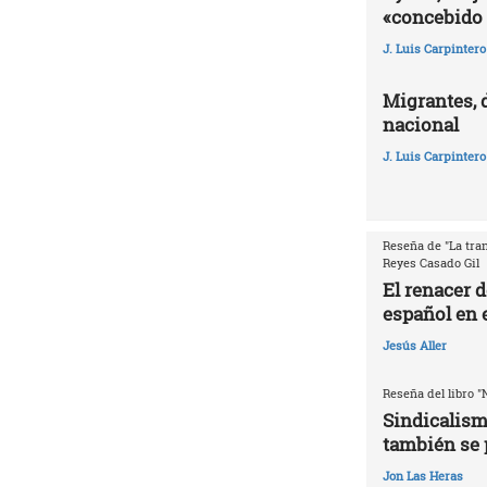
«concebido 
J. Luis Carpintero
Migrantes, 
nacional
J. Luis Carpintero
Reseña de "La tran
Reyes Casado Gil
El renacer 
español en e
Jesús Aller
Reseña del libro "
Sindicalism
también se 
Jon Las Heras