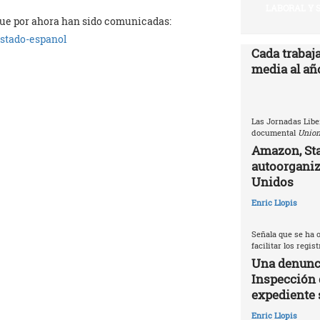
LABORAL Y 
 que por ahora han sido comunicadas:
stado-espanol
Cada trabaj
media al año
Las Jornadas Libe
documental
Union
Amazon, Sta
autoorganiz
Unidos
Enric Llopis
Señala que se ha o
facilitar los regis
Una denunci
Inspección 
expediente 
Enric Llopis