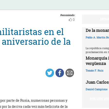
Recomiendo:
MONA
0
litaristas en el
De la monar
 aniversario de la
Pablo A. Martin Bo
La república cumpl
proclamación en 1
Monarquía i
vergüenza
Tomás F. Ruiz
Juan Carlos,
Daniel Campione
POR UNA VI
 por parte de Rusia, numerosas personas y
 por la deriva cada vez más belicista de la