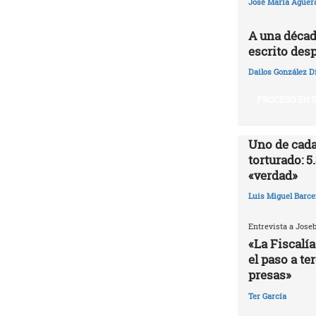
José María Agüer
A una décad
escrito desp
Dailos González D
PROCESO EN E
Uno de cada
torturado: 5
«verdad»
Luis Miguel Barce
Entrevista a Jose
«La Fiscalía
el paso a te
presas»
Ter García