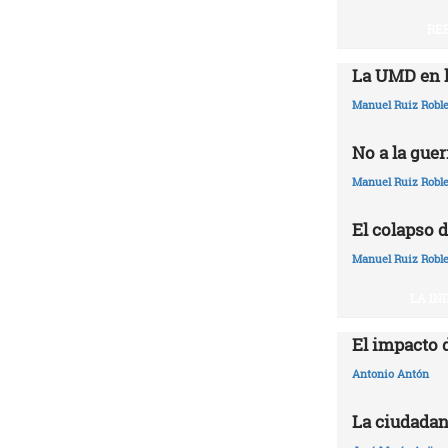
RE
La UMD en l
Manuel Ruiz Robl
No a la guer
Manuel Ruiz Robl
El colapso d
Manuel Ruiz Robl
LA IN
El impacto 
Antonio Antón
La ciudadan