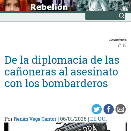
Skip
INICIO
to
Avanzada
content
Recomiendo:
18
De la diplomacia de las
cañoneras al asesinato
con los bombarderos
Por
|
06/01/2026
|
EE.UU.
Renán Vega Cantor