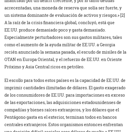
financiado por un déficit creciente, y por lo tanto deudas
acrecentadas, una moneda de reserva que solía ser fuerte, y
un sistema dominante de evaluación de activos y riesgos.» [2]
A la raíz de la crisis financiera global, concluyó, está que
EE.UU. produce demasiado poco y gasta demasiado.
Especialmente perturbadores son sus gastos militares, tales
como el aumento de la ayuda militar de EE.UU. a Georgia
recién anunciado la semana pasada, el escudo de misiles de la
OTAN en Europa Oriental, y el refuerzo de EE.UU. en Oriente
Próximo y Asia Central ricos en petróleo.
El escollo para todos estos países es la capacidad de EE.UU. de
imprimir cantidades ilimitadas de dólares. El gasto exagerado
de los consumidores de EE.UU. para importaciones en exceso
de las exportaciones, las adquisiciones estadounidenses de
compañías y bienes raíces extranjeros, y los dólares que el
Pentágono gasta en el exterior, terminan todos en bancos
centrales extranjeros. Estos organismos entonces enfrentan
una decisión difícil: reciclar esos dólares de vuelta a EE.UU.