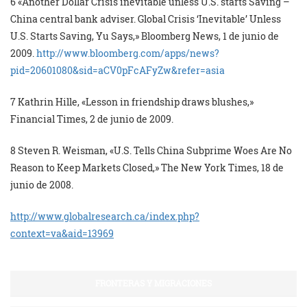
6 «Another Dollar Crisis inevitable unless U.S. starts Saving –
China central bank adviser. Global Crisis ‘Inevitable’ Unless
U.S. Starts Saving, Yu Says,» Bloomberg News, 1 de junio de
2009.
http://www.bloomberg.com/apps/
news?
pid=20601080&sid=
aCV0pFcAFyZw&refer=asia
7 Kathrin Hille, «Lesson in friendship draws blushes,»
Financial Times, 2 de junio de 2009.
8 Steven R. Weisman, «U.S. Tells China Subprime Woes Are No
Reason to Keep Markets Closed,» The New York Times, 18 de
junio de 2008.
http://www.globalresearch.ca/
index.php?
context=va&aid=13969
FRONTERAS Y MIGRACIONES