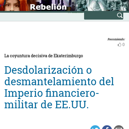
Skip
INICIO
to
Avanzada
content
Recomiendo:
0
La coyuntura decisiva de Ekaterimburgo
Desdolarización o
desmantelamiento del
Imperio financiero-
militar de EE.UU.