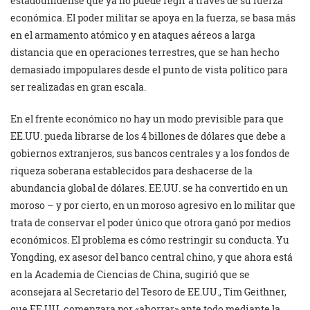
estadounidense que ya no puede regir a través de su fuerza
económica. El poder militar se apoya en la fuerza, se basa más
en el armamento atómico y en ataques aéreos a larga
distancia que en operaciones terrestres, que se han hecho
demasiado impopulares desde el punto de vista político para
ser realizadas en gran escala.
En el frente económico no hay un modo previsible para que
EE.UU. pueda librarse de los 4 billones de dólares que debe a
gobiernos extranjeros, sus bancos centrales y a los fondos de
riqueza soberana establecidos para deshacerse de la
abundancia global de dólares. EE.UU. se ha convertido en un
moroso – y por cierto, en un moroso agresivo en lo militar que
trata de conservar el poder único que otrora ganó por medios
económicos. El problema es cómo restringir su conducta. Yu
Yongding, ex asesor del banco central chino, y que ahora está
en la Academia de Ciencias de China, sugirió que se
aconsejara al Secretario del Tesoro de EE.UU., Tim Geithner,
que EE.UU. comenzara por «ahorrar» ante todo mediante la