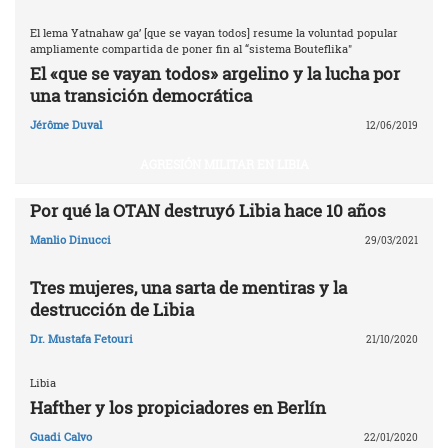
El lema Yatnahaw ga’ [que se vayan todos] resume la voluntad popular
ampliamente compartida de poner fin al “sistema Bouteflika"
El «que se vayan todos» argelino y la lucha por
una transición democrática
Jérôme Duval
12/06/2019
AGRESIÓN MILITAR EN LIBIA
Por qué la OTAN destruyó Libia ‎hace 10 años‎
Manlio Dinucci
29/03/2021
Tres mujeres, una sarta de mentiras y la
destrucción de Libia
Dr. Mustafa Fetouri
21/10/2020
Libia
Hafther y los propiciadores en Berlín
Guadi Calvo
22/01/2020