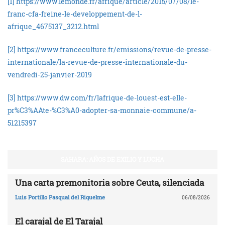
[1]
https://www.lemonde.fr/afrique/article/2015/07/08/le-
franc-cfa-freine-le-developpement-de-l-
afrique_4675137_3212.html
[2]
https://www.franceculture.fr/emissions/revue-de-presse-
internationale/la-revue-de-presse-internationale-du-
vendredi-25-janvier-2019
[3]
https://www.dw.com/fr/lafrique-de-louest-est-elle-
pr%C3%AAte-%C3%A0-adopter-sa-monnaie-commune/a-
51215397
SAHARA: AÑOS DE EXILIO Y LUCHA
Una carta premonitoria sobre Ceuta, silenciada
Luis Portillo Pasqual del Riquelme
06/08/2026
El carajal de El Tarajal