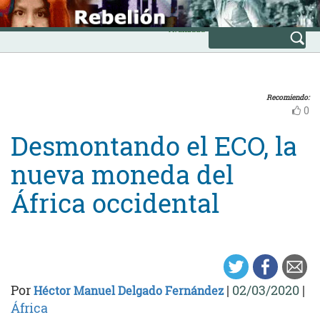
Skip
INICIO
to
Avanzada
content
Recomiendo:
0
Desmontando el ECO, la
nueva moneda del
África occidental
Por
|
02/03/2020
|
Héctor Manuel Delgado Fernández
África