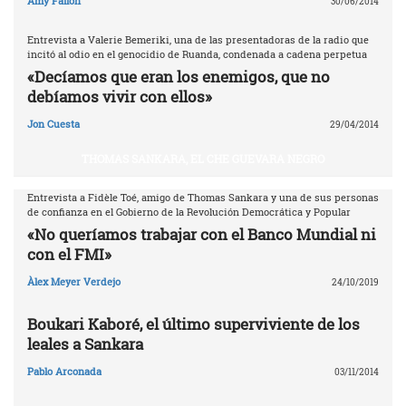
Amy Fallon
30/06/2014
Entrevista a Valerie Bemeriki, una de las presentadoras de la radio que
incitó al odio en el genocidio de Ruanda, condenada a cadena perpetua
«Decíamos que eran los enemigos, que no
debíamos vivir con ellos»
Jon Cuesta
29/04/2014
THOMAS SANKARA, EL CHE GUEVARA NEGRO
Entrevista a Fidèle Toé, amigo de Thomas Sankara y una de sus personas
de confianza en el Gobierno de la Revolución Democrática y Popular
«No queríamos trabajar con el Banco Mundial ni
con el FMI»
Àlex Meyer Verdejo
24/10/2019
Boukari Kaboré, el último superviviente de los
leales a Sankara
Pablo Arconada
03/11/2014