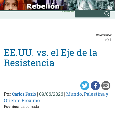
Skip
INICIO
to
Avanzada
content
Recomiendo:
1
EE.UU. vs. el Eje de la
Resistencia
Por
|
09/06/2026
|
Mundo
,
Palestina y
Carlos Fazio
Oriente Próximo
Fuentes:
La Jornada