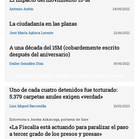
Antonio Antón
24/05/2022
La ciudadanía en las plazas
José María Agüera Lorente
21/06/2021
A una década del 15M (cobardemente escrito
después del aniversario)
Dailos González Díaz
19/06/2021
PROCESO EN EUSKAL HERRIA (EL PUEBLO QUIERE LA PAZ)
Uno de cada cuatro detenidos fue torturado:
5.379 carpetas azules exigen «verdad»
Luis Miguel Barcenilla
13/02/2023
Entrevista a Joseba Azkarraga, portavoz de Sare
«La Fiscalía está actuando para paralizar el paso
a tercer grado de los presos y presas»