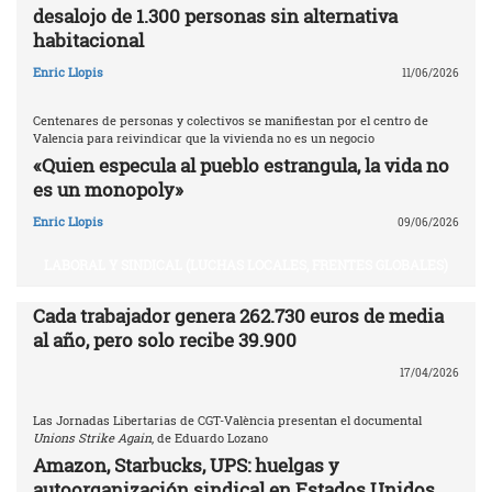
desalojo de 1.300 personas sin alternativa
habitacional
Enric Llopis
11/06/2026
Centenares de personas y colectivos se manifiestan por el centro de
Valencia para reivindicar que la vivienda no es un negocio
«Quien especula al pueblo estrangula, la vida no
es un monopoly»
Enric Llopis
09/06/2026
LABORAL Y SINDICAL (LUCHAS LOCALES, FRENTES GLOBALES)
Cada trabajador genera 262.730 euros de media
al año, pero solo recibe 39.900
17/04/2026
Las Jornadas Libertarias de CGT-València presentan el documental
Unions Strike Again
, de Eduardo Lozano
Amazon, Starbucks, UPS: huelgas y
autoorganización sindical en Estados Unidos