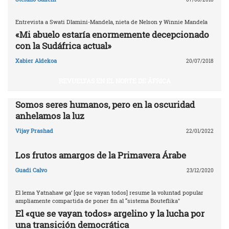
Entrevista a Swati Dlamini-Mandela, nieta de Nelson y Winnie Mandela
«Mi abuelo estaría enormemente decepcionado
con la Sudáfrica actual»
Xabier Aldekoa
20/07/2018
REVUELTAS EN EL NORTE DE ÁFRICA
Somos seres humanos, pero en la oscuridad
anhelamos la luz
Vijay Prashad
22/01/2022
Los frutos amargos de la Primavera Árabe
Guadi Calvo
23/12/2020
El lema Yatnahaw ga’ [que se vayan todos] resume la voluntad popular
ampliamente compartida de poner fin al “sistema Bouteflika"
El «que se vayan todos» argelino y la lucha por
una transición democrática