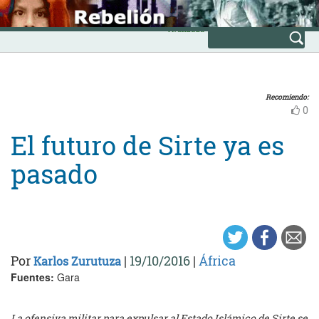
Skip
INICIO
to
Avanzada
content
Recomiendo:
0
El futuro de Sirte ya es
pasado
Por
|
19/10/2016
|
África
Karlos Zurutuza
Fuentes:
Gara
La ofensiva militar para expulsar al Estado Islámico de Sirte se