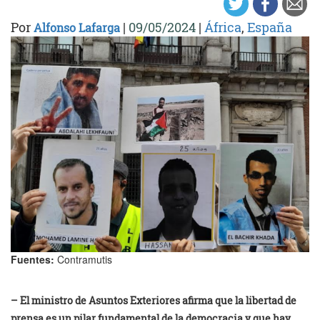
Por
|
09/05/2024
|
África
,
España
Alfonso Lafarga
Fuentes:
Contramutis
– El ministro de Asuntos Exteriores afirma que la libertad de
prensa es un pilar fundamental de la democracia y que hay