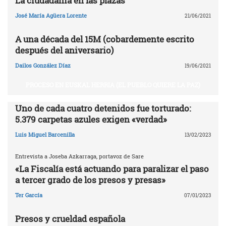
La ciudadanía en las plazas
José María Agüera Lorente
21/06/2021
A una década del 15M (cobardemente escrito
después del aniversario)
Dailos González Díaz
19/06/2021
PROCESO EN EUSKAL HERRIA (EL PUEBLO QUIERE LA PAZ)
Uno de cada cuatro detenidos fue torturado:
5.379 carpetas azules exigen «verdad»
Luis Miguel Barcenilla
13/02/2023
Entrevista a Joseba Azkarraga, portavoz de Sare
«La Fiscalía está actuando para paralizar el paso
a tercer grado de los presos y presas»
Ter García
07/01/2023
Presos y crueldad española