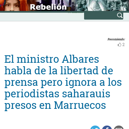
Skip
INICIO
to
Avanzada
content
Recomiendo:
2
El ministro Albares
habla de la libertad de
prensa pero ignora a los
periodistas saharauis
presos en Marruecos