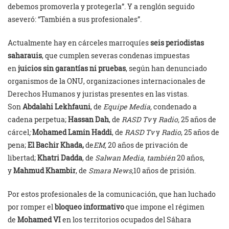
debemos promoverla y protegerla”. Y a renglón seguido
aseveró: “También a sus profesionales”.
Actualmente hay en cárceles marroquíes
seis periodistas
saharauis
, que cumplen severas condenas impuestas
en
juicios sin garantías ni pruebas
, según han denunciado
organismos de la ONU, organizaciones internacionales de
Derechos Humanos y juristas presentes en las vistas.
Son
Abdalahi Lekhfauni
, de
Equipe Media,
condenado a
cadena perpetua;
Hassan Dah
, de
RASD Tv
y
Radio,
25 años de
cárcel
;
Mohamed Lamin Haddi
, de
RASD Tv
y
Radio
, 25 años de
pena;
El Bachir Khada,
de
EM,
20 años de privación de
libertad;
Khatri Dadda
, de
Salwan Media, también
20 años,
y
Mahmud Khambir
, de
Smara News,
10 años de prisión.
Por estos profesionales de la comunicación, que han luchado
por romper el
bloqueo informativo
que impone el régimen
de
Mohamed VI
en los territorios ocupados del Sáhara