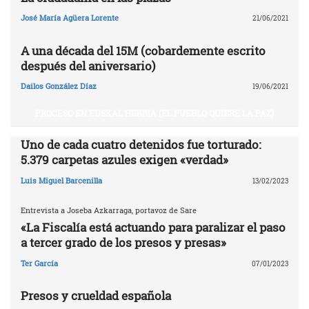
José María Agüera Lorente
21/06/2021
A una década del 15M (cobardemente escrito
después del aniversario)
Dailos González Díaz
19/06/2021
PROCESO EN EUSKAL HERRIA (EL PUEBLO QUIERE LA PAZ)
Uno de cada cuatro detenidos fue torturado:
5.379 carpetas azules exigen «verdad»
Luis Miguel Barcenilla
13/02/2023
Entrevista a Joseba Azkarraga, portavoz de Sare
«La Fiscalía está actuando para paralizar el paso
a tercer grado de los presos y presas»
Ter García
07/01/2023
Presos y crueldad española