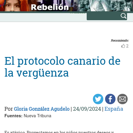
Skip
INICIO
to
Avanzada
content
Recomiendo:
2
El protocolo canario de
la vergüenza
Por
|
24/09/2024
|
España
Gloria González Agudelo
Fuentes:
Nueva Tribuna
Es atávico. Proyectamos en los niños nuestros deseos y