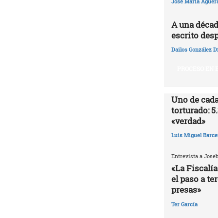
José María Agüer
A una décad
escrito desp
Dailos González D
PROCESO EN E
Uno de cada
torturado: 5
«verdad»
Luis Miguel Barce
Entrevista a Jose
«La Fiscalía
el paso a te
presas»
Ter García