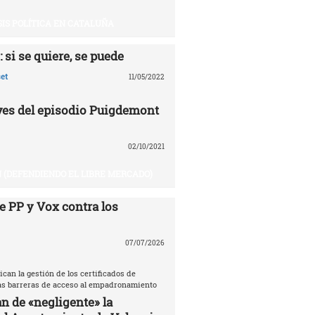
SIS POLÍTICA EN CATALUÑA
 si se quiere, se puede
et
11/05/2022
aves del episodio Puigdemont
02/10/2021
 (DEFENDIENDO EL LIBRE MERCADO)
e PP y Vox contra los
07/07/2026
ican la gestión de los certificados de
las barreras de acceso al empadronamiento
n de «negligente» la