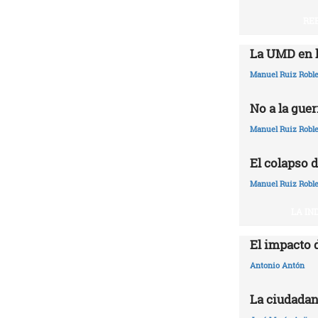
RE
La UMD en l
Manuel Ruiz Robl
No a la guer
Manuel Ruiz Robl
El colapso d
Manuel Ruiz Robl
LA IN
El impacto 
Antonio Antón
La ciudadan