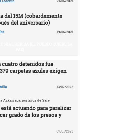
a Lorente
21/06/2021
a del 15M (cobardemente
ués del aniversario)
íaz
19/06/2021
USKAL HERRIA (EL PUEBLO QUIERE LA
PAZ)
 cuatro detenidos fue
.379 carpetas azules exigen
nilla
13/02/2023
ba Azkarraga, portavoz de Sare
 está actuando para paralizar
rcer grado de los presos y
07/01/2023