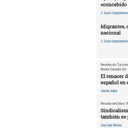
«concebido 
J. Luis Carpintero
Migrantes, 
nacional
J. Luis Carpintero
Reseña de "La tran
Reyes Casado Gil
El renacer 
español en e
Jesús Aller
Reseña del libro "
Sindicalism
también se 
Jon Las Heras