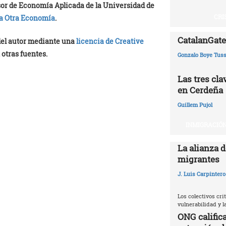
esor de Economía Aplicada de la Universidad de
CRI
a Otra Economía
.
CatalanGate:
 del autor mediante una
licencia de Creative
 otras fuentes.
Gonzalo Boye Tuss
Las tres cl
en Cerdeña
Guillem Pujol
INMIGRACIÓN
La alianza d
migrantes
J. Luis Carpintero
Los colectivos crit
vulnerabilidad y 
ONG califica