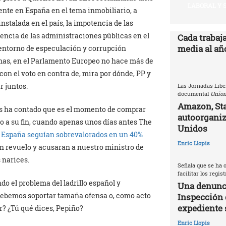
LABORAL Y 
ente en España en el tema inmobiliario, a
stalada en el país, la impotencia de las
vencia de las administraciones públicas en el
Cada trabaj
media al año
 entorno de especulación y corrupción
omas, en el Parlamento Europeo no hace más de
con el voto en contra de, mira por dónde, PP y
r juntos.
Las Jornadas Libe
documental
Union
Amazon, Sta
les ha contado que es el momento de comprar
autoorganiz
do a su fin, cuando apenas unos días antes The
Unidos
n España seguían sobrevalorados en un 40%
Enric Llopis
un revuelo y acusaran a nuestro ministro de
 narices.
Señala que se ha o
facilitar los regis
do el problema del ladrillo español y
Una denunci
¿Debemos soportar tamaña ofensa o, como acto
Inspección 
expediente 
r? ¿Tú qué dices, Pepiño?
Enric Llopis