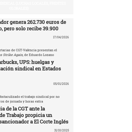
SINDICAL (LUCHAS LOCALES, FRENTES
GLOBALES)
ador genera 262.730 euros de
, pero solo recibe 39.900
17/04/2026
rtarias de CGT-València presentan el
s Strike Again
, de Eduardo Lozano
rbucks, UPS: huelgas y
ación sindical en Estados
05/01/2026
bstaculizado el trabajo sindical por no
tros de jornada y horas extra
a de la CGT ante la
de Trabajo propicia un
sancionador a El Corte Inglés
31/10/2025