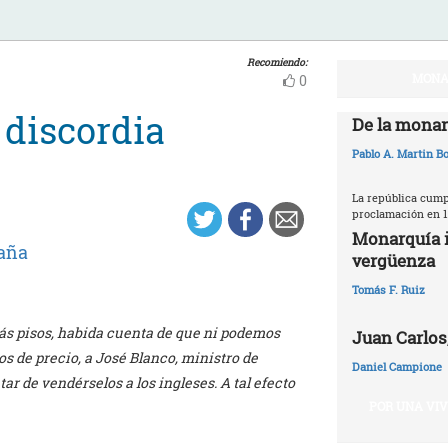
Recomiendo:
MONA
0
 discordia
De la monar
Pablo A. Martin Bo
La república cumpl
proclamación en 1
Monarquía i
aña
vergüenza
Tomás F. Ruiz
ás pisos, habida cuenta de que ni podemos
Juan Carlos,
os de precio, a José Blanco, ministro de
Daniel Campione
tar de vendérselos a los ingleses. A tal efecto
POR UNA VI