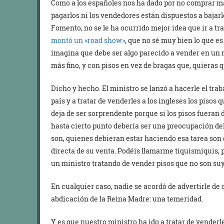
Como a los españoles nos ha dado por no comprar m
pagarlos ni los vendedores están dispuestos a bajarl
Fomento, no se le ha ocurrido mejor idea que ir a tra
montó un «road show»
, que no sé muy bien lo que es
imagina que debe ser algo parecido a vender en un 
más fino, y con pisos en vez de bragas que, quieras 
Dicho y hecho. El ministro se lanzó a hacerle el tra
país y a tratar de venderles a los ingleses los pisos
deja de ser sorprendente porque si los pisos fueran 
hasta cierto punto debería ser una preocupación de
son, quienes debieran estar haciendo esa tarea son
directa de su venta. Podéis llamarme tiquismiquis,
un ministro tratando de vender pisos que no son suy
En cualquier caso, nadie se acordó de advertirle de q
abdicación de la Reina Madre: una temeridad.
Y es que nuestro ministro ha ido a tratar de vender