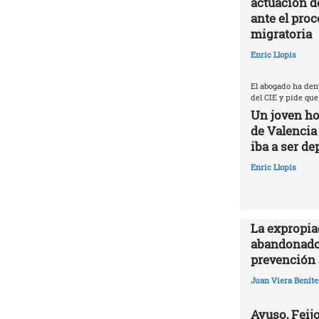
actuación d
ante el proc
migratoria
Enric Llopis
El abogado ha den
del CIE y pide que
Un joven ho
de Valencia
iba a ser de
Enric Llopis
La expropia
abandonado
prevención 
Juan Viera Beníte
Ayuso, Feijo