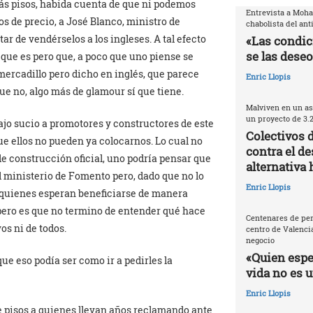
ás pisos, habida cuenta de que ni podemos
Entrevista a Moh
os de precio, a José Blanco, ministro de
chabolista del ant
tar de vendérselos a los ingleses. A tal efecto
«Las condic
se las deseo
 que es pero que, a poco que uno piense se
mercadillo pero dicho en inglés, que parece
Enric Llopis
que no, algo más de glamour sí que tiene.
Malviven en un as
un proyecto de 3.
bajo sucio a promotores y constructores de este
Colectivos 
 que ellos no pueden ya colocarnos. Lo cual no
contra el de
de construcción oficial, uno podría pensar que
alternativa 
l ministerio de Fomento pero, dado que no lo
Enric Llopis
 quienes esperan beneficiarse de manera
 pero es que no termino de entender qué hace
Centenares de per
os ni de todos.
centro de Valencia
negocio
«Quien espec
ue eso podía ser como ir a pedirles la
vida no es 
Enric Llopis
le pisos a quienes llevan años reclamando ante