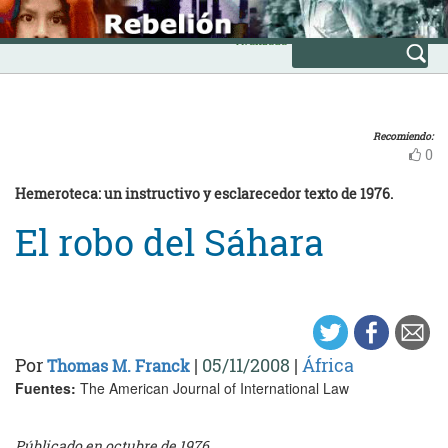
Skip
INICIO
to
Avanzada
content
Recomiendo:
0
Hemeroteca: un instructivo y esclarecedor texto de 1976.
El robo del Sáhara
Por
|
05/11/2008
|
África
Thomas M. Franck
Fuentes:
The American Journal of International Law
Públicado en octubre de 1976