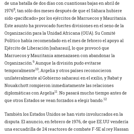
de una batalla de dos días con cuantiosas bajas en abril de
8
1976
, tan sólo dos meses después de que el Sáhara hubiere
sido «pacificado» por los ejércitos de Marruecos y Mauritania.
Este asunto ha provocado fuertes divisiones en el seno de la
Organización para la Unidad Africana (OUA). Su Comité
Político había recomendado en el mes de febrero el apoyo al
Ejército de Liberación [saharaui], lo que provocó que
Marruecos y Mauritania amenazasen con abandonar la
9
Organización.
Aunque la división pudo evitarse
10
temporalmente
, Argelia y otros países reconocieron
unilateralmente al Gobierno saharaui en el exilio, y Rabat y
Nouakchott rompieron inmediatamente las relaciones
11
diplomáticas con Argelia
. No pasará mucho tiempo antes de
12
que otros Estados se vean forzados a elegir bando.
También los Estados Unidos se han visto involucrados en la
disputa. El anuncio, en febrero de 1976, de que EE.UU vendería
una escuadrilla de 24 reactores de combate F-5E al rey Hassan