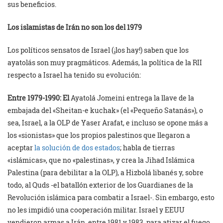
sus beneficios.
Los islamistas de Irán no son los del 1979
Los políticos sensatos de Israel (¡los hay!) saben que los
ayatolás son muy pragmáticos. Además, la política de la RII
respecto a Israel ha tenido su evolución:
Entre 1979-1990: El
Ayatolá Jomeini entrega la llave de la
embajada del «Sheitan-e kuchak» (el «Pequeño Satanás»), o
sea, Israel, a la OLP de Yaser Arafat, e incluso se opone más a
los «sionistas» que los propios palestinos que llegaron a
aceptar
la solución de dos estados
; habla de tierras
«islámicas», que no «palestinas», y crea la Jihad Islámica
Palestina (para debilitar a la OLP), a Hizbolá libanés y, sobre
todo, al Quds -el batallón exterior de los Guardianes de la
Revolución islámica para combatir a Israel-. Sin embargo, esto
no les impidió una cooperación militar. Israel y EEUU
vendieron armas a Irán, entre 1981 y 1983, para atizar el fuego