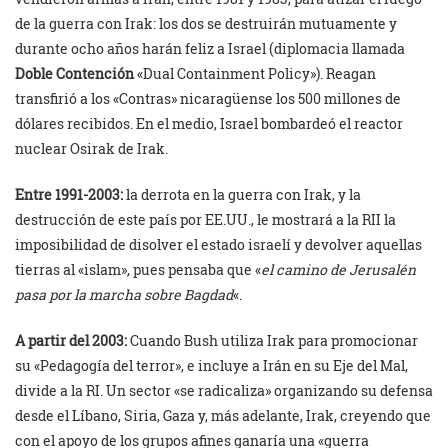
de la guerra con Irak: los dos se destruirán mutuamente y
durante ocho años harán feliz a Israel (diplomacia llamada
Doble Contención
«Dual Containment Policy»). Reagan
transfirió a los «Contras» nicaragüense los 500 millones de
dólares recibidos. En el medio, Israel bombardeó el reactor
nuclear Osirak de Irak.
Entre 1991-2003:
la derrota en la guerra con Irak, y la
destrucción de este país por EE.UU., le mostrará a la RII la
imposibilidad de disolver el estado israelí y devolver aquellas
tierras al «islam», pues pensaba que «
el camino de Jerusalén
pasa por la marcha sobre Bagdad
«.
A partir del 2003:
Cuando Bush utiliza Irak para promocionar
su «Pedagogía del terror», e incluye a Irán en su Eje del Mal,
divide a la RI. Un sector «se radicaliza» organizando su defensa
desde el Líbano, Siria, Gaza y, más adelante, Irak, creyendo que
con el apoyo de los grupos afines ganaría una «guerra