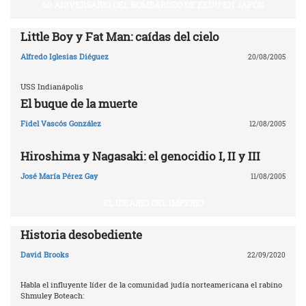
60 ANIVERSARIO DEL BOMBARDEO DE EEUU EN JAPÓN
Little Boy y Fat Man: caídas del cielo
Alfredo Iglesias Diéguez
20/08/2005
USS Indianápolis
El buque de la muerte
Fidel Vascós González
12/08/2005
Hiroshima y Nagasaki: el genocidio I, II y III
José María Pérez Gay
11/08/2005
EL IDEARIO DEL IMPERIO
Historia desobediente
David Brooks
22/09/2020
Habla el influyente líder de la comunidad judía norteamericana el rabino
Shmuley Boteach: