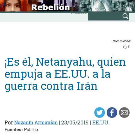
Skip
INICIO
to
Avanzada
content
Recomiendo:
0
¡Es él, Netanyahu, quien
empuja a EE.UU. a la
guerra contra Irán
Por
|
23/05/2019
|
EE.UU.
Nazanín Armanian
Fuentes:
Público