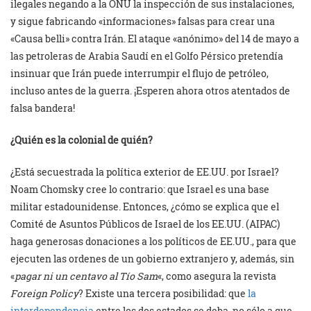
ilegales negando a la ONU la inspección de sus instalaciones,
y sigue fabricando «informaciones» falsas para crear una
«Causa belli» contra Irán. El ataque «anónimo» del 14 de mayo a
las petroleras de Arabia Saudí en el Golfo Pérsico pretendía
insinuar que Irán puede interrumpir el flujo de petróleo,
incluso antes de la guerra. ¡Esperen ahora otros atentados de
falsa bandera!
¿Quién es la colonial de quién?
¿Está secuestrada la política exterior de EE.UU. por Israel?
Noam Chomsky cree lo contrario: que Israel es una base
militar estadounidense. Entonces, ¿cómo se explica que el
Comité de Asuntos Públicos de Israel de los EE.UU. (AIPAC)
haga generosas donaciones a los políticos de EE.UU., para que
ejecuten las ordenes de un gobierno extranjero y, además, sin
«
pagar ni un centavo al Tío Sam
«, como asegura la revista
Foreign Policy
? Existe una tercera posibilidad: que
la
interdependencia
entre los dos estados se deba, no sólo a que