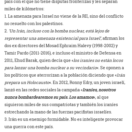
país con el que no tiene disputas fronterizas y les separan
miles de kilómetros:
1. La amenaza para Israel no viene de la RII, sino del conflicto
no resuelto con los palestinos.
2.
‘Un Irán, incluso con la bomba nuclear, está lejos de
representar una amenaza existencial para Israel’
, afirman los
dos ex directores del Mosad Ephraim Halevy (1998-2002) y
Tamir Pardo (2011-2016), e incluso el ministro de Defensa en
2011, Ehud Barak, quien decía que «
los iraníes no están locos
para lanzar una bomba nuclear a su vecindario
«. Se oponen a
los políticos que aterrorizan a la población diciendo que «
Irán
prepara un Holocausto
«. En 2012, Ronny Edry, un joven israelí,
lanzó en las redes sociales la campaña «
Iraníes, nosotros
nunca bombardearemos su país. Los amamos
«, al que
siguieron miles de sus compatriotas y también los iraníes
estrechando la mano de las fuerzas pacifistas israelíes.
3. Irán es un enemigo formidable. No es inteligente provocar
una guerra con este país.