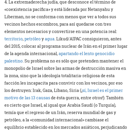
4. La extremaderecha judía, que desconoce el término de
«coexistencia pacífica» y está liderada por Netanyahu y
Liberman, no se conforma con menos que ver a todos sus
vecinos hechos escombros, para así quedarse con tres
elementos necesarios y convertirse en una potencia real:
territorio
,
petróleo
y
agua
. Likud/AIPAC consiguieron, antes
del 2015, colocar al programa nuclear de Irán en el primer lugar
de la agenda internacional,
apartando el lento genocidio
palestino
. Su problema no es sólo que pretenden mantener el
monopolio de Israel sobre las armas de destrucción masiva en
la zona, sino que la ideología totalitaria-religiosa de esta
facción les incapacita para convivir con los vecinos, por eso
los destruyen: Irak, Gaza, Líbano, Siria (¡
sí, Israel es el primer
motivo de las 13 causas
de ésta guerra, entre otros!). También
es cierto que Israel, al igual que Arabia Saudí (o Turquía),
temía que el regreso de un Irán, reserva mundial de gas y
petróleo, a la «comunidad internacional» cambiase el
equilibrio establecido en los mercados asiáticos, perjudicando