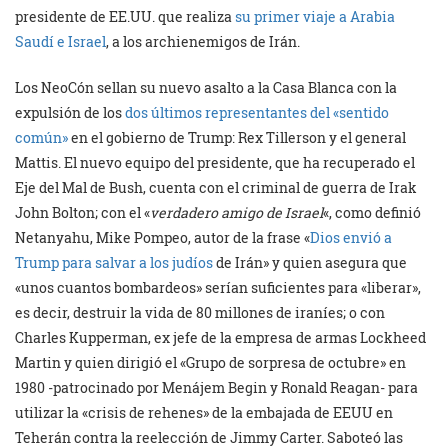
presidente de EE.UU. que realiza
su primer viaje a Arabia
Saudí e Israel
, a los archienemigos de Irán.
Los NeoCón sellan su nuevo asalto a la Casa Blanca con la
expulsión de los
dos últimos representantes del «sentido
común»
en el gobierno de Trump: Rex Tillerson y el general
Mattis. El nuevo equipo del presidente, que ha recuperado el
Eje del Mal de Bush, cuenta con el criminal de guerra de Irak
John Bolton; con el «
verdadero amigo de Israel
«, como definió
Netanyahu, Mike Pompeo, autor de la frase «
Dios envió a
Trump para salvar a los judíos
de Irán» y quien asegura que
«unos cuantos bombardeos» serían suficientes para «liberar»,
es decir, destruir la vida de 80 millones de iraníes; o con
Charles Kupperman, ex jefe de la empresa de armas Lockheed
Martin y quien dirigió el «Grupo de sorpresa de octubre» en
1980 -patrocinado por Menájem Begin y Ronald Reagan- para
utilizar la «crisis de rehenes» de la embajada de EEUU en
Teherán contra la reelección de Jimmy Carter. Saboteó las