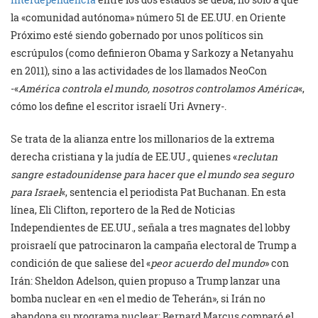
la «comunidad autónoma» número 51 de EE.UU. en Oriente
Próximo esté siendo gobernado por unos políticos sin
escrúpulos (como definieron Obama y Sarkozy a Netanyahu
en 2011), sino a las actividades de los llamados NeoCon
-«
América controla el mundo, nosotros controlamos América
«,
cómo los define el escritor israelí Uri Avnery-.
Se trata de la alianza entre los millonarios de la extrema
derecha cristiana y la judía de EE.UU., quienes «
reclutan
sangre estadounidense para hacer que el mundo sea seguro
para Israel
«, sentencia el periodista Pat Buchanan. En esta
línea, Eli Clifton, reportero de la Red de Noticias
Independientes de EE.UU., señala a tres magnates del lobby
proisraelí que patrocinaron la campaña electoral de Trump a
condición de que saliese del «
peor acuerdo del mundo
» con
Irán: Sheldon Adelson, quien propuso a Trump lanzar una
bomba nuclear en «en el medio de Teherán», si Irán no
abandona su programa nuclear; Bernard Marcus comparó el