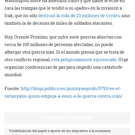
Washington sobre «la amenaza iraní» y que nadie le eche en
cara las trampas que le tendió a su «padre» en la invasión a
Irak, que no sólo
destrozó la vida de 23 millones de civiles
, sino
también la de decenas de miles de soldados atacantes.
Hoy, Oriente Próximo, que sufre siete guerras abiertas con
cerca de 100 millones de personas afectadas, no puede
albergar otra guerra más. Si el mundo piensa que se trata de
otro conflicto regional,
está peligrosamente equivocado
. Urge
organizar conferencias de paz para impedir una catástrofe
mundial.
Fuente:
http://blogs.publico.es/puntoyseguido/5793/es-el-
netanyahu-quien-empuja-a-eeuu-a-la-guerra-contra-iran/
FRONTERAS Y MIGRACIONES
Visibilización del papel y aporte de los migrantes a la economía