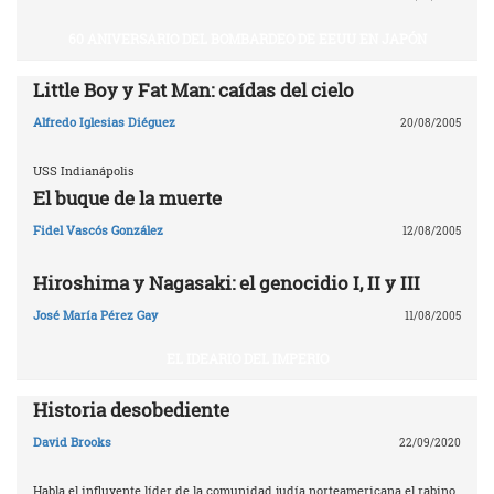
60 ANIVERSARIO DEL BOMBARDEO DE EEUU EN JAPÓN
Little Boy y Fat Man: caídas del cielo
Alfredo Iglesias Diéguez
20/08/2005
USS Indianápolis
El buque de la muerte
Fidel Vascós González
12/08/2005
Hiroshima y Nagasaki: el genocidio I, II y III
José María Pérez Gay
11/08/2005
EL IDEARIO DEL IMPERIO
Historia desobediente
David Brooks
22/09/2020
Habla el influyente líder de la comunidad judía norteamericana el rabino