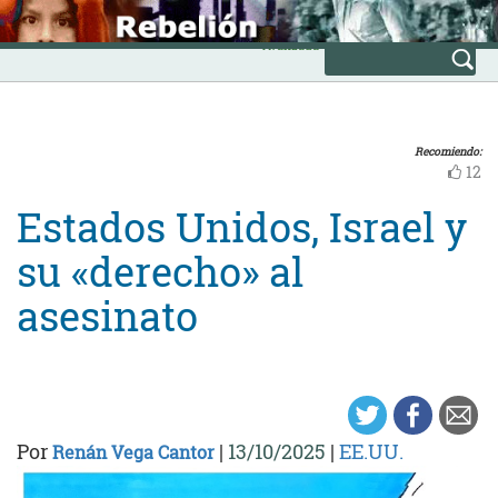
Skip
INICIO
to
Avanzada
content
Recomiendo:
12
Estados Unidos, Israel y
su «derecho» al
asesinato
Por
|
13/10/2025
|
EE.UU.
Renán Vega Cantor