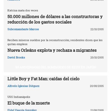
Katrina mata dos veces
50.000 millones de dólares a las constructoras y
reducción de los gastos sociales
Subcomandante Marcos
22/10/2005
Reciben míseros sueldos por la reconstrucción; residentes dicen que les
quitan empleos
Nueva Orleáns explota y rechaza a migrantes
David Brooks
20/10/2005
60 ANIVERSARIO DEL BOMBARDEO DE EEUU EN JAPÓN
Little Boy y Fat Man: caídas del cielo
Alfredo Iglesias Diéguez
20/08/2005
USS Indianápolis
El buque de la muerte
Fidel Vascós González
12/08/2005