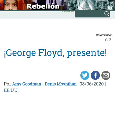
Skip
INICIO
to
Avanzada
content
Recomiendo:
2
¡George Floyd, presente!
Por
|
08/06/2020
|
Amy Goodman - Denis Moynihan
EE.UU.