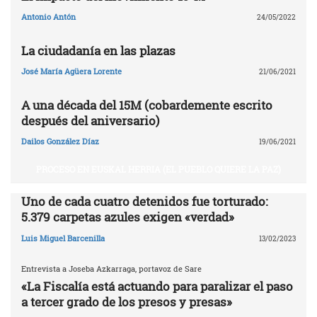
Antonio Antón
24/05/2022
La ciudadanía en las plazas
José María Agüera Lorente
21/06/2021
A una década del 15M (cobardemente escrito
después del aniversario)
Dailos González Díaz
19/06/2021
PROCESO EN EUSKAL HERRIA (EL PUEBLO QUIERE LA PAZ)
Uno de cada cuatro detenidos fue torturado:
5.379 carpetas azules exigen «verdad»
Luis Miguel Barcenilla
13/02/2023
Entrevista a Joseba Azkarraga, portavoz de Sare
«La Fiscalía está actuando para paralizar el paso
a tercer grado de los presos y presas»