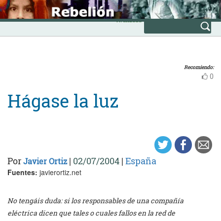
Skip
INICIO
to
Avanzada
content
Recomiendo:
0
Hágase la luz
Por
|
02/07/2004
|
España
Javier Ortiz
Fuentes:
javierortiz.net
No tengáis duda: si los responsables de una compañía
eléctrica dicen que tales o cuales fallos en la red de