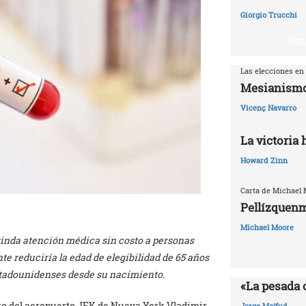
Giorgio Trucchi
SUB
Las elecciones en
Mesianismo
Vicenç Navarro
La victoria
Howard Zinn
Carta de Michael
Pellízquenm
Michael Moore
rinda atención médica sin costo a personas
e reduciría la edad de elegibilidad de 65 años
estadounidenses desde su nacimiento.
«La pesada 
ero del aeropuerto JFK de Nueva York Vladimir
Jorge Majfud