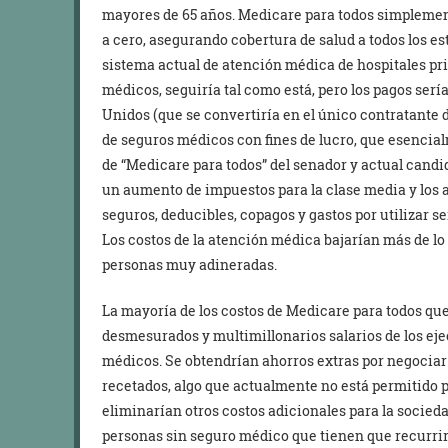
mayores de 65 años. Medicare para todos simplement
a cero, asegurando cobertura de salud a todos los e
sistema actual de atención médica de hospitales priv
médicos, seguiría tal como está, pero los pagos serí
Unidos (que se convertiría en el único contratante 
de seguros médicos con fines de lucro, que esencial
de “Medicare para todos” del senador y actual cand
un aumento de impuestos para la clase media y los 
seguros, deducibles, copagos y gastos por utilizar s
Los costos de la atención médica bajarían más de lo
personas muy adineradas.
La mayoría de los costos de Medicare para todos que
desmesurados y multimillonarios salarios de los ejec
médicos. Se obtendrían ahorros extras por negocia
recetados, algo que actualmente no está permitido p
eliminarían otros costos adicionales para la socied
personas sin seguro médico que tienen que recurrir 