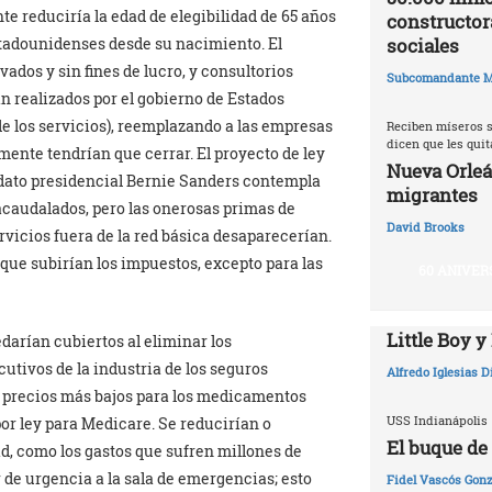
e reduciría la edad de elegibilidad de 65 años
constructor
stadounidenses desde su nacimiento. El
sociales
ados y sin fines de lucro, y consultorios
Subcomandante M
an realizados por el gobierno de Estados
de los servicios), reemplazando a las empresas
Reciben míseros s
dicen que les qui
mente tendrían que cerrar. El proyecto de ley
Nueva Orleá
idato presidencial Bernie Sanders contempla
migrantes
acaudalados, pero las onerosas primas de
David Brooks
ervicios fuera de la red básica desaparecerían.
 que subirían los impuestos, excepto para las
60 ANIVER
Little Boy y
darían cubiertos al eliminar los
utivos de la industria de los seguros
Alfredo Iglesias 
r precios más bajos para los medicamentos
USS Indianápolis
or ley para Medicare. Se reducirían o
El buque de
ad, como los gastos que sufren millones de
de urgencia a la sala de emergencias; esto
Fidel Vascós Gonz