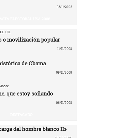
03/11/2025
ASTA ELECTORAL USA 2008
 EE.UU.
 o movilización popular
11/11/2008
 histórica de Obama
09/11/2008
 Moore
e, que estoy soñando
06/11/2008
DESTACADO
carga del hombre blanco II»