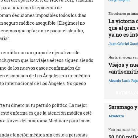
para lidiar con la epidemia de
Elecciones primar
oman decisiones imposibles todos los días
La victoria
n seguro médico asequible. [Elegimos] no
que el gran 
enemos que optar entre pagar el alquiler,
ya no es in
ria”.
Juan Gabriel Garc
 reunido con un grupo de ejecutivos de
Hasta el vicepresi
oncluyeron que los viajes aéreos siguen siendo
Viejos y nu
uno de los nuevos casos confirmados de
«antisemit
s en el condado de Los Ángeles era un médico
Aleardo Laría Rajn
o internacional de Los Ángeles. No quedó
KATRINA, C
ta tu dinero ni tu partido político. La mejor
Saramago y
 esté enferma es que la atención médica esté
Aixaferra
es a través del programa Medicare para todos.
Katrina mata dos 
rinda atención médica sin costo a personas
50.000 millo