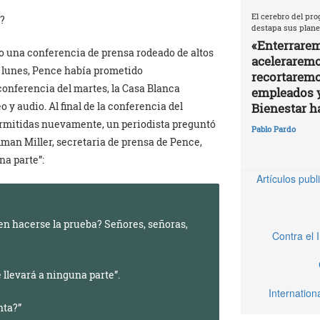
El cerebro del pro
o?
destapa sus plane
«Enterrarem
io una conferencia de prensa rodeado de altos
aceleraremos
l lunes, Pence había prometido
recortaremo
 conferencia del martes, la Casa Blanca
empleados 
 y audio. Al final de la conferencia del
Bienestar h
permitidas nuevamente, un periodista preguntó
Pablo Pardo
man Miller, secretaria de prensa de Pence,
na parte”:
Artículos pub
en hacerse la prueba? Señores, señoras,
Contra el 
e llevará a ninguna parte”.
Internatio
nta?”