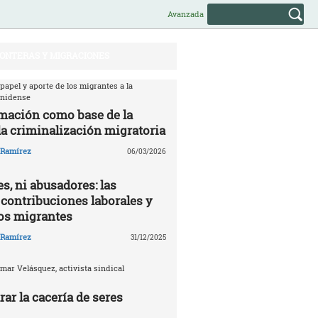
Avanzada
ONTERAS Y MIGRACIONES
 papel y aporte de los migrantes a la
unidense
mación como base de la
la criminalización migratoria
o Ramírez
06/03/2026
s, ni abusadores: las
 contribuciones laborales y
los migrantes
o Ramírez
31/12/2025
mar Velásquez, activista sindical
ar la cacería de seres