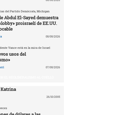
08/08/2026
ias del Partido Demócrata, Michigan
 de Abdul El-Sayed demuestra
«lobby» proisraelí de EE.UU.
tocable
ía
08/08/2026
dente Vance está en la mira de Israel
evos usos del
ismo»
eri
07/08/2026
ON EL NEOLIBERALISMO AL CUELLO
 Katrina
26/10/2005
veces
nes de dólares a las