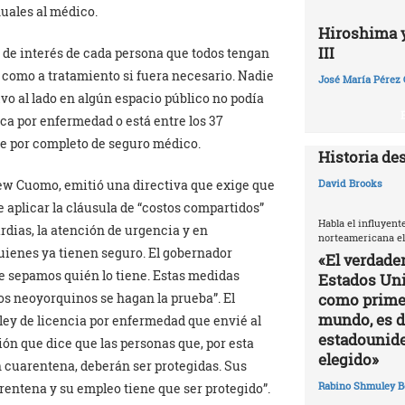
nuales al médico.
Hiroshima y 
III
 de interés de cada persona que todos tengan
 como a tratamiento si fuera necesario. Nadie
José María Pérez 
vo al lado en algún espacio público no podía
ca por enfermedad o está entre los 37
ce por completo de seguro médico.
Historia de
ew Cuomo, emitió una directiva que exige que
David Brooks
 aplicar la cláusula de “costos compartidos”
Habla el influyent
ardias, la atención de urgencia y en
norteamericana el
uienes ya tienen seguro. El gobernador
«El verdade
e sepamos quién lo tiene. Estas medidas
Estados Uni
os neoyorquinos se hagan la prueba”. El
como primer
mundo, es di
ley de licencia por enfermedad que envié al
estadounide
ón que dice que las personas que, por esta
elegido»
n cuarentena, deberán ser protegidas. Sus
Rabino Shmuley B
rentena y su empleo tiene que ser protegido”.