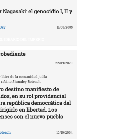
Nagasaki: el genocidio I, II y
Gay
11/08/2005
EL IDEARIO DEL IMPERIO
sobediente
22/09/2020
e líder de la comunidad judía
 rabino Shmuley Boteach:
ro destino manifiesto de
dos, en su rol providencial
a república democrática del
rigirlo en libertad. Los
nses son el nuevo pueblo
oteach
10/10/2004