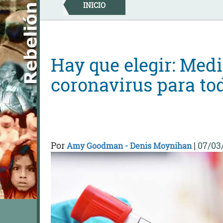
Skip
INICIO
to
content
Hay que elegir: Medi
coronavirus para to
Por
|
07/03
Amy Goodman - Denis Moynihan