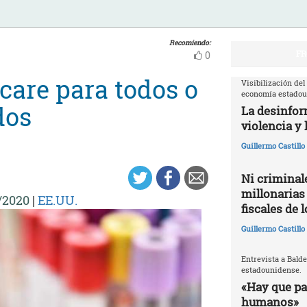
Recomiendo:
FR
0
care para todos o
Visibilización del
economía estado
dos
La desinfor
violencia y 
Guillermo Castill
Ni criminale
millonarias
/2020
|
EE.UU.
fiscales de 
Guillermo Castill
Entrevista a Balde
estadounidense.
«Hay que par
humanos»