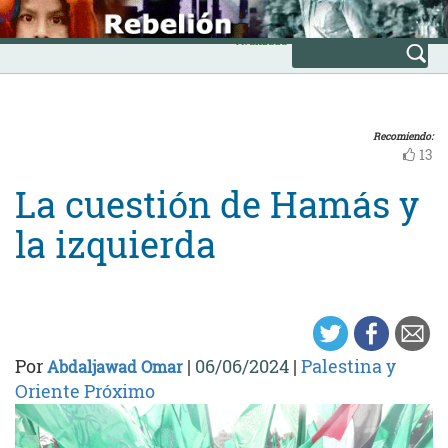
Skip
INICIO
to
Avanzada
content
Recomiendo:
13
La cuestión de Hamás y
la izquierda
Por
|
06/06/2024
|
Palestina y
Abdaljawad Omar
Oriente Próximo