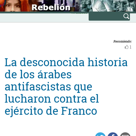
Skip
INICIO
to
Avanzada
content
Recomiendo:
1
La desconocida historia
de los árabes
antifascistas que
lucharon contra el
ejército de Franco