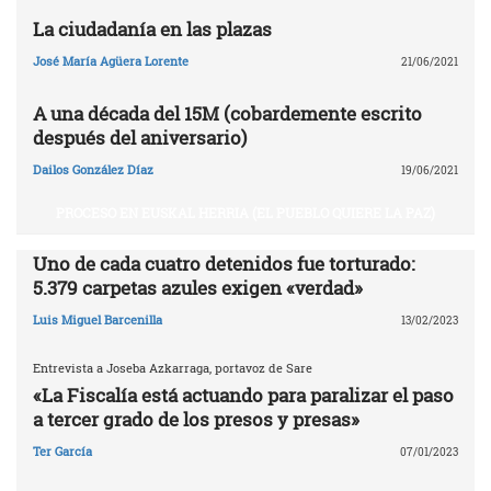
La ciudadanía en las plazas
José María Agüera Lorente
21/06/2021
A una década del 15M (cobardemente escrito
después del aniversario)
Dailos González Díaz
19/06/2021
PROCESO EN EUSKAL HERRIA (EL PUEBLO QUIERE LA PAZ)
Uno de cada cuatro detenidos fue torturado:
5.379 carpetas azules exigen «verdad»
Luis Miguel Barcenilla
13/02/2023
Entrevista a Joseba Azkarraga, portavoz de Sare
«La Fiscalía está actuando para paralizar el paso
a tercer grado de los presos y presas»
Ter García
07/01/2023