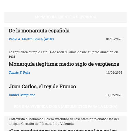
MONARQUÍA FRENTE A REPÚBLICA
De la monarquía española
Pablo A. Martin Bosch (Aritz)
06/05/2026
La república cumple este 14 de abril 95 años desde su proclamación en
1931
Monarquía ilegítima: medio siglo de vergüenza
Tomás F. Ruiz
14/04/2026
Juan Carlos, el rey de Franco
Daniel Campione
17/02/2026
POR UNA VIVIENDA DIGNA (ARGUMENTOS PARA LA LUCHA)
Entrevista a Mohamed Salem, miembro del asentamiento chabolista del
antiguo Circuito de Fórmula 1 de Valencia
«Las condiciones en que se vive aquí no se las