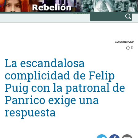
Skip
INICIO
to
Avanzada
content
Recomiendo:
0
La escandalosa
complicidad de Felip
Puig con la patronal de
Panrico exige una
respuesta