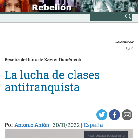
Skip
INICIO
to
Avanzada
content
Recomiendo:
5
Reseña del libro de Xavier Domènech
La lucha de clases
antifranquista
Por
|
30/11/2022
|
España
Antonio Antón