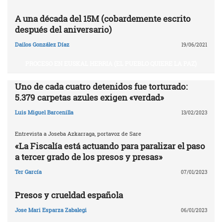
A una década del 15M (cobardemente escrito
después del aniversario)
Dailos González Díaz
19/06/2021
PROCESO EN EUSKAL HERRIA (EL PUEBLO QUIERE LA PAZ)
Uno de cada cuatro detenidos fue torturado:
5.379 carpetas azules exigen «verdad»
Luis Miguel Barcenilla
13/02/2023
Entrevista a Joseba Azkarraga, portavoz de Sare
«La Fiscalía está actuando para paralizar el paso
a tercer grado de los presos y presas»
Ter García
07/01/2023
Presos y crueldad española
Jose Mari Esparza Zabalegi
06/01/2023