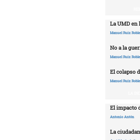
RE
La UMD en l
Manuel Ruiz Robl
No a la guer
Manuel Ruiz Robl
El colapso d
Manuel Ruiz Robl
LA IN
El impacto 
Antonio Antón
La ciudadan