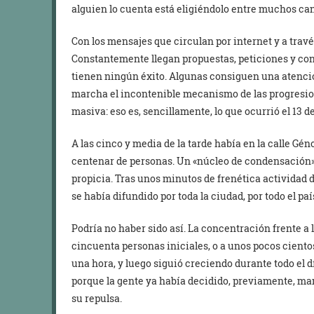
alguien lo cuenta está eligiéndolo entre muchos cand
Con los mensajes que circulan por internet y a travé
Constantemente llegan propuestas, peticiones y con
tienen ningún éxito. Algunas consiguen una atenci
marcha el incontenible mecanismo de las progresi
masiva: eso es, sencillamente, lo que ocurrió el 13 d
A las cinco y media de la tarde había en la calle Gén
centenar de personas. Un «núcleo de condensación» m
propicia. Tras unos minutos de frenética actividad d
se había difundido por toda la ciudad, por todo el paí
Podría no haber sido así. La concentración frente a 
cincuenta personas iniciales, o a unos pocos ciento
una hora, y luego siguió creciendo durante todo el día
porque la gente ya había decidido, previamente, ma
su repulsa.