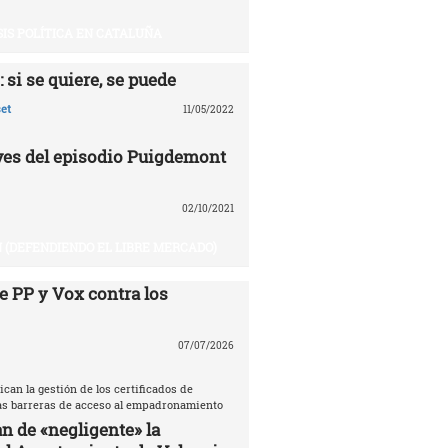
SIS POLÍTICA EN CATALUÑA
 si se quiere, se puede
et
11/05/2022
aves del episodio Puigdemont
02/10/2021
 (DEFENDIENDO EL LIBRE MERCADO)
e PP y Vox contra los
07/07/2026
ican la gestión de los certificados de
las barreras de acceso al empadronamiento
n de «negligente» la