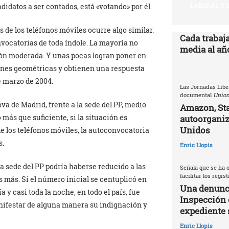
LABORAL Y 
idatos a ser contados, está «votando» por él.
s de los teléfonos móviles ocurre algo similar.
Cada trabaj
vocatorias de toda índole. La mayoría no
media al año
ón moderada. Y unas pocas logran poner en
ones geométricas y obtienen una respuesta
e marzo de 2004.
Las Jornadas Libe
documental
Union
ova de Madrid, frente a la sede del PP, medio
Amazon, Sta
ás que suficiente, si la situación es
autoorganiz
Unidos
e los teléfonos móviles, la autoconvocatoria
s.
Enric Llopis
la sede del PP podría haberse reducido a las
Señala que se ha o
facilitar los regis
s más. Si el número inicial se centuplicó en
Una denunci
 y casi toda la noche, en todo el país, fue
Inspección 
nifestar de alguna manera su indignación y
expediente 
Enric Llopis