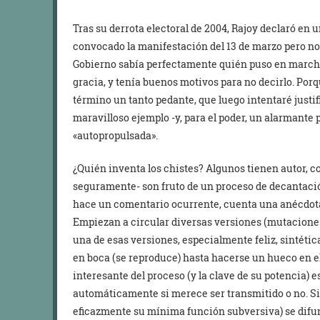
Tras su derrota electoral de 2004, Rajoy declaró en 
convocado la manifestación del 13 de marzo pero no q
Gobierno sabía perfectamente quién puso en marcha l
gracia, y tenía buenos motivos para no decirlo. Por
término un tanto pedante, que luego intentaré justifi
maravilloso ejemplo -y, para el poder, un alarmante
«autopropulsada».
¿Quién inventa los chistes? Algunos tienen autor, c
seguramente- son fruto de un proceso de decantació
hace un comentario ocurrente, cuenta una anécdota 
Empiezan a circular diversas versiones (mutaciones)
una de esas versiones, especialmente feliz, sintétic
en boca (se reproduce) hasta hacerse un hueco en el
interesante del proceso (y la clave de su potencia) 
automáticamente si merece ser transmitido o no. Si e
eficazmente su mínima función subversiva) se difun