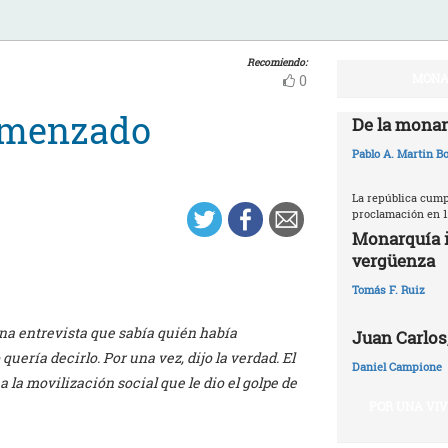
Recomiendo:
MONA
0
omenzado
De la monar
Pablo A. Martin Bo
La república cumpl
proclamación en 1
Monarquía i
vergüenza
Tomás F. Ruiz
una entrevista que sabía quién había
Juan Carlos,
uería decirlo. Por una vez, dijo la verdad. El
Daniel Campione
a movilización social que le dio el golpe de
POR UNA VI