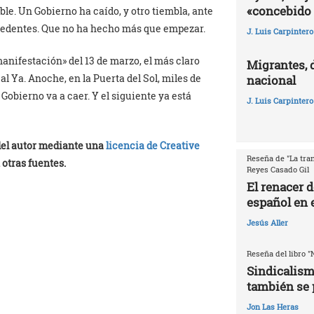
«concebido 
le. Un Gobierno ha caído, y otro tiembla, ante
ecedentes. Que no ha hecho más que empezar.
J. Luis Carpintero
manifestación» del 13 de marzo, el más claro
Migrantes, 
 Ya. Anoche, en la Puerta del Sol, miles de
nacional
obierno va a caer. Y el siguiente ya está
J. Luis Carpintero
 del autor mediante una
licencia de Creative
Reseña de "La tran
 otras fuentes.
Reyes Casado Gil
El renacer 
español en e
Jesús Aller
Reseña del libro "
Sindicalism
también se 
Jon Las Heras