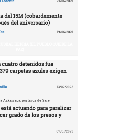
a Lorente
21/06/2021
a del 15M (cobardemente
ués del aniversario)
íaz
19/06/2021
USKAL HERRIA (EL PUEBLO QUIERE LA
PAZ)
 cuatro detenidos fue
.379 carpetas azules exigen
nilla
13/02/2023
ba Azkarraga, portavoz de Sare
 está actuando para paralizar
rcer grado de los presos y
07/01/2023