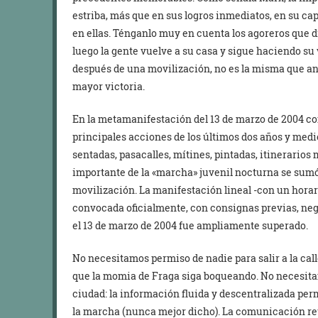
estriba, más que en sus logros inmediatos, en su ca
en ellas. Ténganlo muy en cuenta los agoreros que d
luego la gente vuelve a su casa y sigue haciendo su
después de una movilización, no es la misma que ante
mayor victoria.
En la metamanifestación del 13 de marzo de 2004 conf
principales acciones de los últimos dos años y medio
sentadas, pasacalles, mítines, pintadas, itinerarios
importante de la «marcha» juvenil nocturna se sumó 
movilización. La manifestación lineal -con un hora
convocada oficialmente, con consignas previas, nego
el 13 de marzo de 2004 fue ampliamente superado.
No necesitamos permiso de nadie para salir a la calle
que la momia de Fraga siga boqueando. No necesita
ciudad: la información fluida y descentralizada per
la marcha (nunca mejor dicho). La comunicación ret