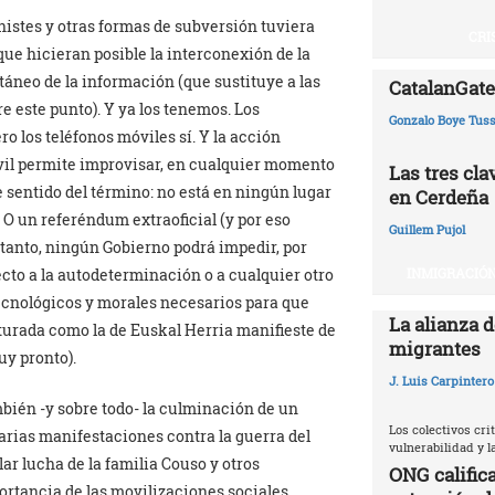
histes y otras formas de subversión tuviera
CRI
que hicieran posible la interconexión de la
ntáneo de la información (que sustituye a las
CatalanGate:
e este punto). Y ya los tenemos. Los
Gonzalo Boye Tuss
o los teléfonos móviles sí. Y la acción
óvil permite improvisar, en cualquier momento
Las tres cl
e sentido del término: no está en ningún lugar
en Cerdeña
. O un referéndum extraoficial (y por eso
Guillem Pujol
tanto, ningún Gobierno podrá impedir, por
INMIGRACIÓN
cto a la autodeterminación o a cualquier otro
tecnológicos y morales necesarios para que
La alianza d
turada como la de Euskal Herria manifieste de
migrantes
uy pronto).
J. Luis Carpintero
mbién -y sobre todo- la culminación de un
Los colectivos crit
narias manifestaciones contra la guerra del
vulnerabilidad y 
plar lucha de la familia Couso y otros
ONG califica
rtancia de las movilizaciones sociales