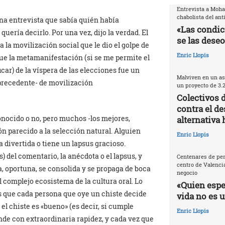
Entrevista a Moh
chabolista del ant
una entrevista que sabía quién había
«Las condic
uería decirlo. Por una vez, dijo la verdad. El
se las deseo
a movilización social que le dio el golpe de
Enric Llopis
que la metamanifestación (si se me permite el
car) de la víspera de las elecciones fue un
Malviven en un as
 precedente- de movilización
un proyecto de 3.
Colectivos 
contra el de
onocido o no, pero muchos -los mejores,
alternativa 
n parecido a la selección natural. Alguien
Enric Llopis
divertida o tiene un lapsus gracioso.
 del comentario, la anécdota o el lapsus, y
Centenares de per
centro de Valencia
a, oportuna, se consolida y se propaga de boca
negocio
 complejo ecosistema de la cultura oral. Lo
«Quien espec
es que cada persona que oye un chiste decide
vida no es 
l chiste es «bueno» (es decir, si cumple
Enric Llopis
de con extraordinaria rapidez, y cada vez que