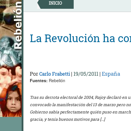
Skip
INICIO
to
content
La Revolución ha c
Por
|
19/05/2011
|
España
Carlo Frabetti
Fuentes:
Rebelión
Tras su derrota electoral de 2004, Rajoy declaró en 
convocado la manifestación del 13 de marzo pero no q
Gobierno sabía perfectamente quién puso en marcha l
gracia, y tenía buenos motivos para […]