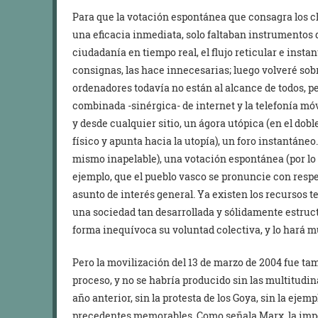
Para que la votación espontánea que consagra los c
una eficacia inmediata, solo faltaban instrumentos 
ciudadanía en tiempo real, el flujo reticular e insta
consignas, las hace innecesarias; luego volveré sobr
ordenadores todavía no están al alcance de todos, per
combinada -sinérgica- de internet y la telefonía m
y desde cualquier sitio, un ágora utópica (en el dobl
físico y apunta hacia la utopía), un foro instantáneo
mismo inapelable), una votación espontánea (por lo 
ejemplo, que el pueblo vasco se pronuncie con respe
asunto de interés general. Ya existen los recursos 
una sociedad tan desarrollada y sólidamente estruc
forma inequívoca su voluntad colectiva, y lo hará m
Pero la movilización del 13 de marzo de 2004 fue ta
proceso, y no se habría producido sin las multitudi
año anterior, sin la protesta de los Goya, sin la ejem
precedentes memorables. Como señala Marx, la impo