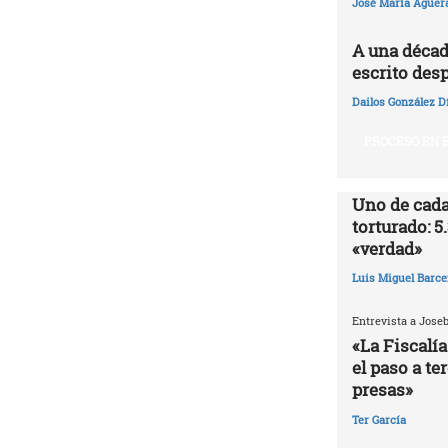
José María Agüer
A una décad
escrito desp
Dailos González D
PROCESO EN E
Uno de cada
torturado: 5
«verdad»
Luis Miguel Barce
Entrevista a Jose
«La Fiscalía
el paso a te
presas»
Ter García