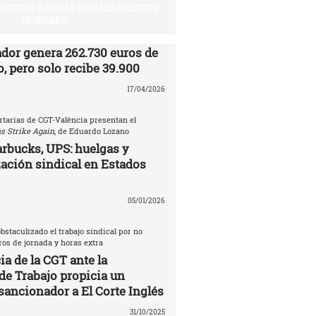
SINDICAL (LUCHAS LOCALES, FRENTES
GLOBALES)
ador genera 262.730 euros de
, pero solo recibe 39.900
17/04/2026
rtarias de CGT-València presentan el
s Strike Again
, de Eduardo Lozano
rbucks, UPS: huelgas y
ación sindical en Estados
05/01/2026
bstaculizado el trabajo sindical por no
tros de jornada y horas extra
a de la CGT ante la
de Trabajo propicia un
sancionador a El Corte Inglés
31/10/2025