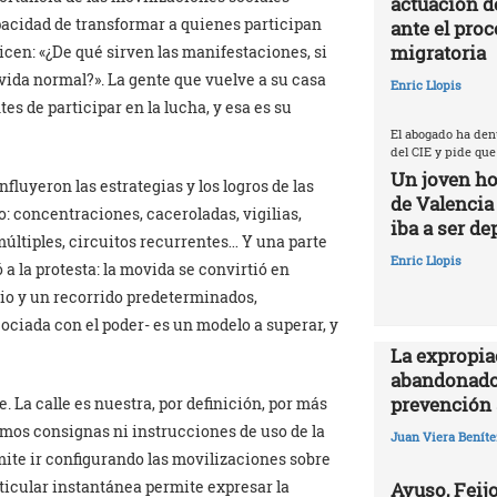
actuación d
pacidad de transformar a quienes participan
ante el proc
migratoria
icen: «¿De qué sirven las manifestaciones, si
 vida normal?». La gente que vuelve a su casa
Enric Llopis
s de participar en la lucha, y esa es su
El abogado ha den
del CIE y pide que
Un joven ho
luyeron las estrategias y los logros de las
de Valencia
: concentraciones, caceroladas, vigilias,
iba a ser de
 múltiples, circuitos recurrentes… Y una parte
Enric Llopis
a la protesta: la movida se convirtió en
rio y un recorrido predeterminados,
ciada con el poder- es un modelo a superar, y
La expropia
abandonado
prevención 
. La calle es nuestra, por definición, por más
mos consignas ni instrucciones de uso de la
Juan Viera Beníte
mite ir configurando las movilizaciones sobre
icular instantánea permite expresar la
Ayuso, Feijo