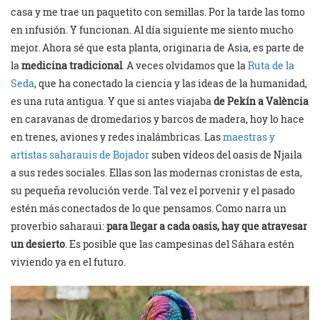
casa y me trae un paquetito con semillas. Por la tarde las tomo
en infusión. Y funcionan. Al día siguiente me siento mucho
mejor. Ahora sé que esta planta, originaria de Asia, es parte de
la
medicina tradicional
. A veces olvidamos que la
Ruta de la
Seda
, que ha conectado la ciencia y las ideas de la humanidad,
es una ruta antigua. Y que si antes viajaba
de Pekín a València
en caravanas de dromedarios y barcos de madera, hoy lo hace
en trenes, aviones y redes inalámbricas. Las
maestras y
artistas saharauis de Bojador
suben vídeos del oasis de Njaila
a sus redes sociales. Ellas son las modernas cronistas de esta,
su pequeña revolución verde. Tal vez el porvenir y el pasado
estén más conectados de lo que pensamos. Como narra un
proverbio saharaui:
para llegar a cada oasis, hay que atravesar
un desierto
. Es posible que las campesinas del Sáhara estén
viviendo ya en el futuro.