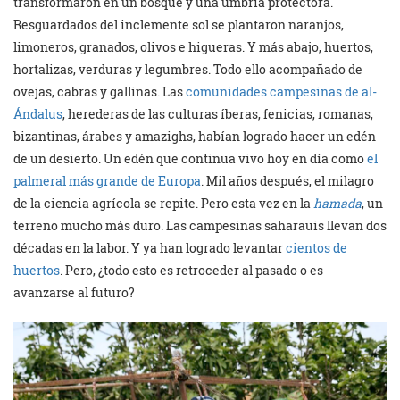
transformaron en un bosque y una umbría protectora.
Resguardados del inclemente sol se plantaron naranjos,
limoneros, granados, olivos e higueras. Y más abajo, huertos,
hortalizas, verduras y legumbres. Todo ello acompañado de
ovejas, cabras y gallinas. Las
comunidades campesinas de al-
Ándalus
, herederas de las culturas íberas, fenicias, romanas,
bizantinas, árabes y amazighs, habían logrado hacer un edén
de un desierto. Un edén que continua vivo hoy en día como
el
palmeral más grande de Europa
. Mil años después, el milagro
de la ciencia agrícola se repite. Pero esta vez en la
hamada
, un
terreno mucho más duro. Las campesinas saharauis llevan dos
décadas en la labor. Y ya han logrado levantar
cientos de
huertos
. Pero, ¿todo esto es retroceder al pasado o es
avanzarse al futuro?