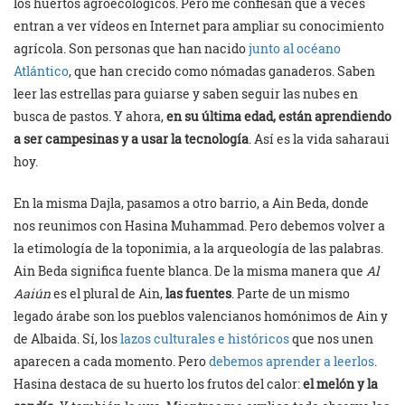
los huertos agroecológicos. Pero me confiesan que a veces
entran a ver vídeos en Internet para ampliar su conocimiento
agrícola. Son personas que han nacido
junto al océano
Atlántico
, que han crecido como nómadas ganaderos. Saben
leer las estrellas para guiarse y saben seguir las nubes en
busca de pastos. Y ahora,
en su última edad, están aprendiendo
a ser campesinas y a usar la tecnología
. Así es la vida saharaui
hoy.
En la misma Dajla, pasamos a otro barrio, a Ain Beda, donde
nos reunimos con Hasina Muhammad. Pero debemos volver a
la etimología de la toponimia, a la arqueología de las palabras.
Ain Beda significa fuente blanca. De la misma manera que
Al
Aaiún
es el plural de Ain,
las fuentes
. Parte de un mismo
legado árabe son los pueblos valencianos homónimos de Ain y
de Albaida. Sí, los
lazos culturales e históricos
que nos unen
aparecen a cada momento. Pero
debemos aprender a leerlos
.
Hasina destaca de su huerto los frutos del calor:
el melón y la