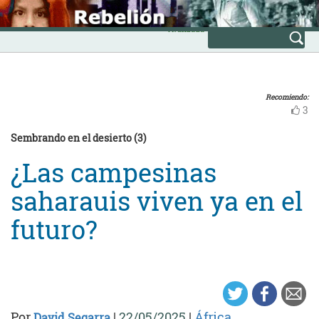
Skip
INICIO
to
Avanzada
content
Recomiendo:
3
Sembrando en el desierto (3)
¿Las campesinas
saharauis viven ya en el
futuro?
Por
|
22/05/2025
|
África
David Segarra