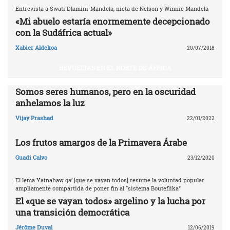
Entrevista a Swati Dlamini-Mandela, nieta de Nelson y Winnie Mandela
«Mi abuelo estaría enormemente decepcionado
con la Sudáfrica actual»
Xabier Aldekoa
20/07/2018
REVUELTAS EN EL NORTE DE ÁFRICA
Somos seres humanos, pero en la oscuridad
anhelamos la luz
Vijay Prashad
22/01/2022
Los frutos amargos de la Primavera Árabe
Guadi Calvo
23/12/2020
El lema Yatnahaw ga’ [que se vayan todos] resume la voluntad popular
ampliamente compartida de poner fin al “sistema Bouteflika"
El «que se vayan todos» argelino y la lucha por
una transición democrática
Jérôme Duval
12/06/2019