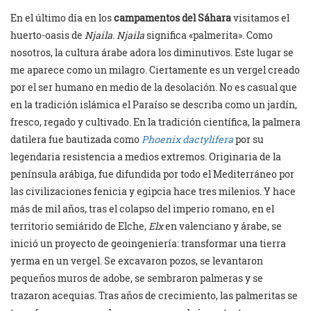
En el último día en los
campamentos del Sáhara
visitamos el
huerto-oasis de
Njaila. Njaila
significa «palmerita». Como
nosotros, la cultura árabe adora los diminutivos. Este lugar se
me aparece como un milagro. Ciertamente es un vergel creado
por el ser humano en medio de la desolación. No es casual que
en la tradición islámica el Paraíso se describa como un jardín,
fresco, regado y cultivado. En la tradición científica, la palmera
datilera fue bautizada como
Phoenix dactylifera
por su
legendaria resistencia a medios extremos. Originaria de la
península arábiga, fue difundida por todo el Mediterráneo por
las civilizaciones fenicia y egipcia hace tres milenios. Y hace
más de mil años, tras el colapso del imperio romano, en el
territorio semiárido de Elche,
Elx
en valenciano y árabe, se
inició un proyecto de geoingeniería: transformar una tierra
yerma en un vergel. Se excavaron pozos, se levantaron
pequeños muros de adobe, se sembraron palmeras y se
trazaron acequias. Tras años de crecimiento, las palmeritas se