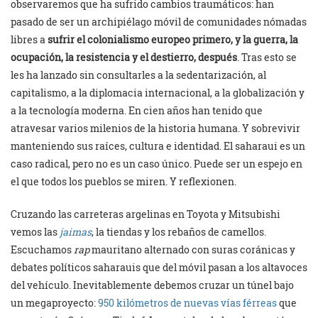
observaremos que ha sufrido cambios traumáticos: han
pasado de ser un archipiélago móvil de comunidades nómadas
libres a
sufrir el colonialismo europeo primero, y la guerra, la
ocupación, la resistencia y el destierro, después
. Tras esto se
les ha lanzado sin consultarles a la sedentarización, al
capitalismo, a la diplomacia internacional, a la globalización y
a la tecnología moderna. En cien años han tenido que
atravesar varios milenios de la historia humana. Y sobrevivir
manteniendo sus raíces, cultura e identidad. El saharaui es un
caso radical, pero no es un caso único. Puede ser un espejo en
el que todos los pueblos se miren. Y reflexionen.
Cruzando las carreteras argelinas en Toyota y Mitsubishi
vemos las
jaimas
, la tiendas y los rebaños de camellos.
Escuchamos
rap
mauritano alternado con suras coránicas y
debates políticos saharauis que del móvil pasan a los altavoces
del vehículo. Inevitablemente debemos cruzar un túnel bajo
un megaproyecto:
950 kilómetros de nuevas vías férreas
que