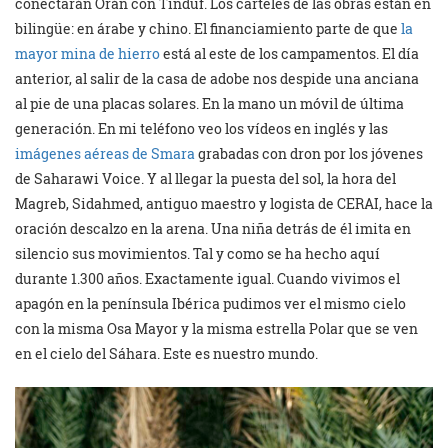
conectarán Orán con Tinduf. Los carteles de las obras están en
bilingüe: en árabe y chino. El financiamiento parte de que
la
mayor mina de hierro
está al este de los campamentos. El día
anterior, al salir de la casa de adobe nos despide una anciana
al pie de una placas solares. En la mano un móvil de última
generación. En mi teléfono veo los vídeos en inglés y las
imágenes aéreas de Smara
grabadas con dron por los jóvenes
de Saharawi Voice. Y al llegar la puesta del sol, la hora del
Magreb, Sidahmed, antiguo maestro y logista de CERAI, hace la
oración descalzo en la arena. Una niña detrás de él imita en
silencio sus movimientos. Tal y como se ha hecho aquí
durante 1.300 años. Exactamente igual. Cuando vivimos el
apagón en la península Ibérica pudimos ver el mismo cielo
con la misma Osa Mayor y la misma estrella Polar que se ven
en el cielo del Sáhara. Este es nuestro mundo.