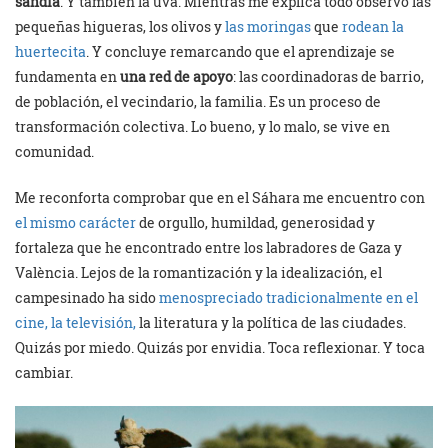
sandía
. Y también la uva. Mientras me explica todo observo las
pequeñas higueras, los olivos y
las moringas
que
rodean la
huertecita
. Y concluye remarcando que el aprendizaje se
fundamenta en
una red de apoyo
: las coordinadoras de barrio,
de población, el vecindario, la familia. Es un proceso de
transformación colectiva. Lo bueno, y lo malo, se vive en
comunidad.
Me reconforta comprobar que en el Sáhara me encuentro con
el mismo carácter
de orgullo, humildad, generosidad y
fortaleza que he encontrado entre los labradores de Gaza y
València. Lejos de la romantización y la idealización, el
campesinado ha sido
menospreciado tradicionalmente en el
cine, la televisión,
la literatura y la política de las ciudades.
Quizás por miedo. Quizás por envidia. Toca reflexionar. Y toca
cambiar.