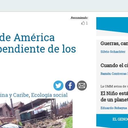
Recomiendo:
1
 de América
Guerras, ca
pendiente de los
Silvio Schachter
Cuando el c
Ramón Contreras 
La OMM avisa de u
El Niño est
ina y Caribe
,
Ecología social
de un plane
Eduardo Robayna
EL GENO