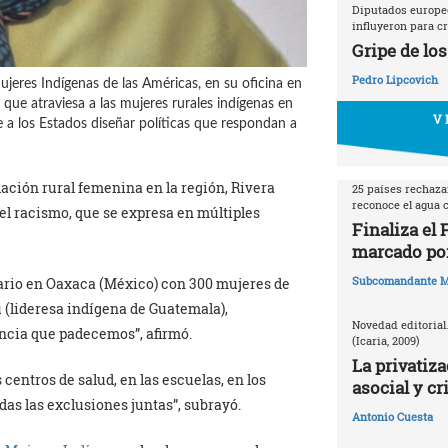
Diputados europeo
influyeron para cr
Gripe de los
Pedro Lipcovich
ujeres Indígenas de las Américas, en su oficina en
 que atraviesa a las mujeres rurales indígenas en
V 
e a los Estados diseñar políticas que respondan a
lación rural femenina en la región, Rivera
25 países rechazan
reconoce el agua
el racismo, que se expresa en múltiples
Finaliza el
marcado por
Subcomandante M
ario en Oaxaca (México) con 300 mujeres de
(lideresa indígena de Guatemala),
Novedad editorial
encia que padecemos”, afirmó.
(Icaria, 2009)
La privatiza
 centros de salud, en las escuelas, en los
asocial y cr
das las exclusiones juntas”, subrayó.
Antonio Cuesta