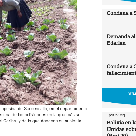
Condena a 
Demanda al 
Ederlan
Condena a 
fallecimien
CUMB
ampesina de Secsencalla, en el departamento
es una de las actividades en la que más se
[.pdf 2,3Mb]
l Caribe, y de la que depende su sustento
Bolivia en 
Unidas sobr
(Rio+20)