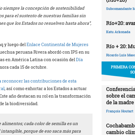
o siempre la concepción de sostenibilidad
Subcomandante M
s para el sustento de nuestras familias sin
Río+20: ava
es que los Estados no resuelven hasta ahora”,
Katu Arkonada
q y luego del
Enlace Continental de Mujeres
Río + 20: M
 quechua peruana Rivera abordó con IPS en su
Ricardo Luis Mas
nas en América Latina con ocasión del
Día
ra cada 15 de octubre.
PRIMERA CO
SO
a reconocer las contribuciones de esta
Conferencia
ral
, así como exhortar a los Estados a actuar
sobre el ca
 Este año destacan su rol en la transformación
de la madre 
de la biodiversidad.
François Houtart
e alimentos; cada color de semilla es un
Cochabamba,
l intangible, porque de eso saca más para
cambio clim