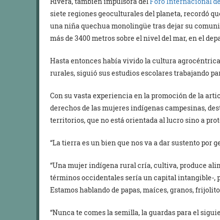
Rivera, también impulsora del
Foro Internacional d
siete regiones geoculturales del planeta, recordó qu
una niña quechua monolingüe tras dejar su comunid
más de 3400 metros sobre el nivel del mar, en el de
Hasta entonces había vivido la cultura agrocéntri
rurales, siguió sus estudios escolares trabajando p
Con su vasta experiencia en la promoción de la arti
derechos de las mujeres indígenas campesinas, desta
territorios, que no está orientada al lucro sino a pro
“La tierra es un bien que nos va a dar sustento por 
“Una mujer indígena rural cría, cultiva, produce alim
términos occidentales sería un capital intangible-, 
Estamos hablando de papas, maíces, granos, frijolitos
“Nunca te comes la semilla, la guardas para el sigu