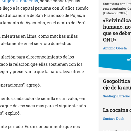
e Mujeres Indígenas
, donde convergen las
Entrevista con Fr
e llegó a la capital peruana con 10 años siendo
representantes de
(Estambul 2009)
ad altoandina de San Francisco de Pujas, a
«Reivindic
partamento de Ayacucho, en el centro de Perú.
humano, no
que se debat
ca, mientras en Lima, como muchas niñas
ONU»
aralelamente en el servicio doméstico.
Antonio Cuesta
culación para el reconocimiento de los
AG
có la relación que ellas sostienen con los
teger y preservar lo que la naturaleza ofrece.
Geopolítica
generaciones”, agregó.
eje de la a
Santiago Burrone
entos; cada color de semilla es un valor, -en
porque de eso saca más para el siguiente año.
La cocaína 
”, explicó.
Gustavo Duch
iente periodo. Es un conocimiento que nos