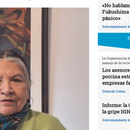
«No hablamo
Fukushima 
pánico»
Subcomandante M
C
La Organización Mu
manejo de la reci
Los asesore
porcina est
empresas f
Deborah Cohen
Informe: la
la gripe H1
Subcomandante M