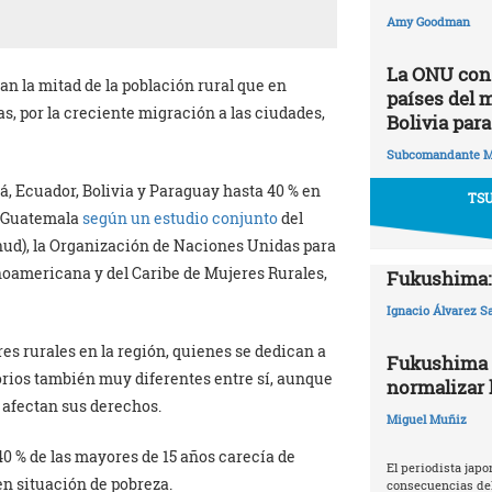
Amy Goodman
La ONU cons
an la mitad de la población rural que en
países del 
s, por la creciente migración a las ciudades,
Bolivia para
Subcomandante M
á, Ecuador, Bolivia y Paraguay hasta 40 % en
TS
y Guatemala
según un estudio conjunto
del
nud), la Organización de Naciones Unidas para
inoamericana y del Caribe de Mujeres Rurales,
Fukushima: 
Ignacio Álvarez S
s rurales en la región, quienes se dedican a
Fukushima 2
orios también muy diferentes entre sí, aunque
normalizar l
afectan sus derechos.
Miguel Muñiz
40 % de las mayores de 15 años carecía de
El periodista japo
en situación de pobreza.
consecuencias del