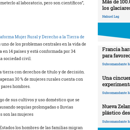
Más de 100.
eterlo al laboratorio, pero son científicos”,
los glaciare
Nahuel Lag
taforma Mujer Rural y Derecho a la Tierra de
s uno de los problemas centrales en la vida de
Francia har
a en 14 países y está conformada por 34
para favorec
a sociedad civil.
Subcomandante M
a tierra con derechos de título y de decisión.
Una cincuen
e apenas 30 % de mujeres rurales cuenta con
experimenta
s pares hombres.
Subcomandante M
ego de sus cultivos y uso doméstico que se
Nueva Zelan
causando sequías prolongadas o lluvias
plástico de
s son las mujeres
Subcomandante M
s Estados los hombres de las familias migran