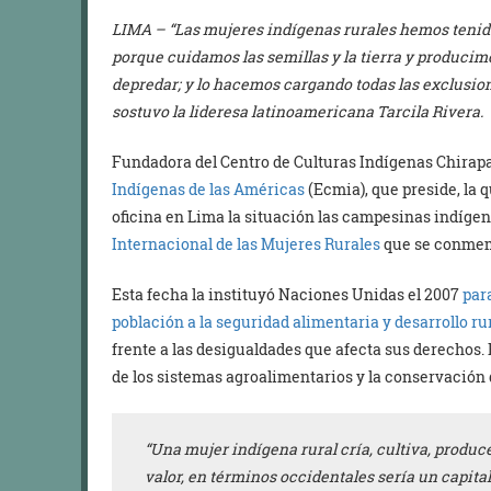
LIMA – “Las mujeres indígenas rurales hemos tenid
porque cuidamos las semillas y la tierra y producimo
depredar; y lo hacemos cargando todas las exclusion
sostuvo la lideresa latinoamericana Tarcila Rivera.
Fundadora del Centro de Culturas Indígenas Chirapa
Indígenas de las Américas
(Ecmia), que preside, la
oficina en Lima la situación las campesinas indíge
Internacional de las Mujeres Rurales
que se conmemo
Esta fecha la instituyó Naciones Unidas el 2007
par
población a la seguridad alimentaria y desarrollo ru
frente a las desigualdades que afecta sus derechos.
de los sistemas agroalimentarios y la conservación 
“Una mujer indígena rural cría, cultiva, produc
valor, en términos occidentales sería un capita